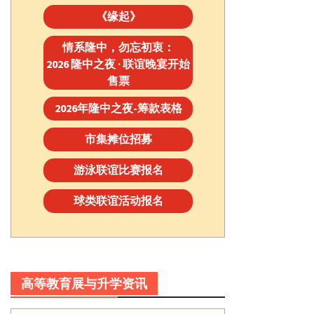
《缘起》
情系隆中，勿忘初衷：
2026 隆中之夜 · 联谊晚宴开始
售票
2026年隆中之夜-筹款表格
市集摊位招募
游泳联谊比赛报名
球类联谊活动报名
高等教育展与升学资讯