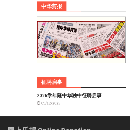
中华剪报
征聘启事
2026学年隆中华独中征聘启事
09/12/2025