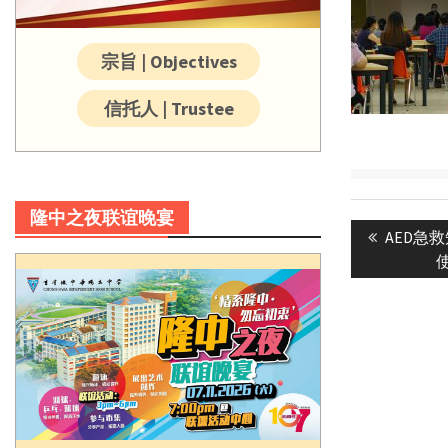
宗旨 | Objectives
信托人 | Trustee
Post
隆中之夜联谊晚宴
Previous
AED急
navigatio
post: