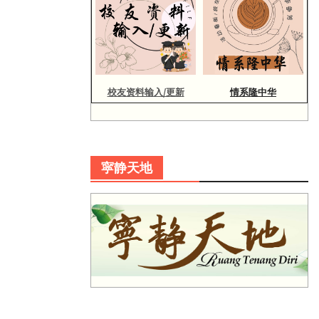
校友资料输入/更新
情系隆中华
寜静天地