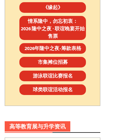
《缘起》
情系隆中，勿忘初衷：
2026 隆中之夜 · 联谊晚宴开始
售票
2026年隆中之夜-筹款表格
市集摊位招募
游泳联谊比赛报名
球类联谊活动报名
高等教育展与升学资讯