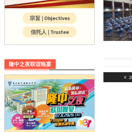
宗旨 | Objectives
信托人 | Trustee
隆中之夜联谊晚宴
Post
P
navigatio
p