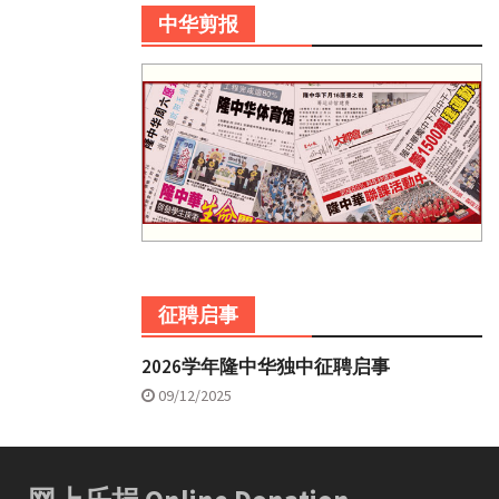
中华剪报
征聘启事
2026学年隆中华独中征聘启事
09/12/2025