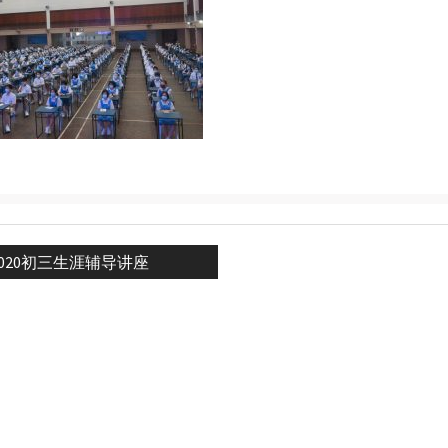
revious
2020初三生涯辅导讲座
n
ost: