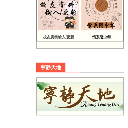
校友资料输入/更新
情系隆中华
寜静天地