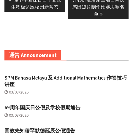
navigation
post:
post:
生积极适应校园新常态
感恩短片制作比赛决赛名
单
通告 Announcement
SPM Bahasa Melayu 及 Additional Mathematics 作答技巧
讲座
03/08/2026
69周年国庆日公假及学校假期通告
03/08/2026
回教先知穆罕默德诞辰公假通告