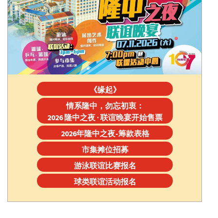
《缘起》
情系隆中，勿忘初衷：
2026 隆中之夜 · 联谊晚宴开始售票
2026年隆中之夜-筹款表格
市集摊位招募
游泳联谊比赛报名
球类联谊活动报名