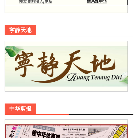
校友资料输入/更新
情系隆中华
寜静天地
中华剪报