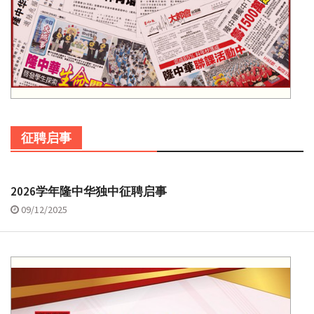
征聘启事
2026学年隆中华独中征聘启事
09/12/2025