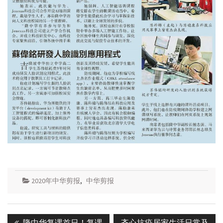
2020年中华剪报
,
中华剪报
Post
Previous
Next
隆中华复课首日！复课
齐心抗疫居家生活日常及