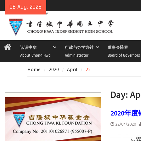
Skip
06 Aug, 2026
to
content
Home
认识中华
行政与办学方针
董事会阵容
About Chong Hwa
Administrator
Board of Governors
Home
2020
April
22
Day:
Ap
2020年
22/04/2020