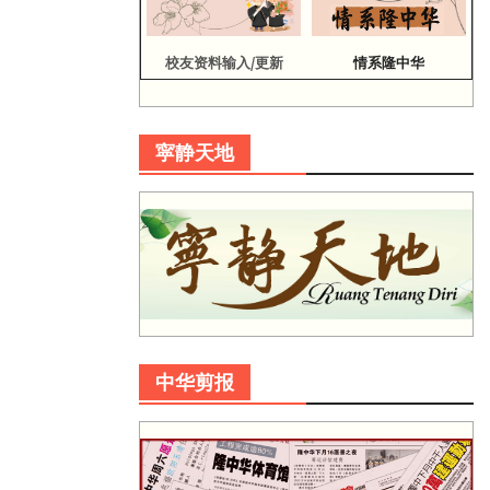
校友资料输入/更新
情系隆中华
寜静天地
中华剪报