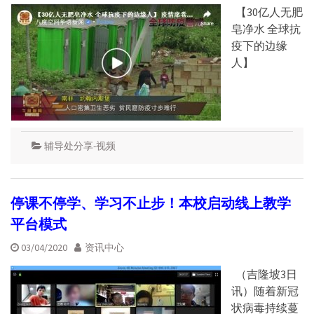
【30亿人无肥
皂净水 全球抗
疫下的边缘
人】
辅导处分享-视频
停课不停学、学习不止步！本校启动线上教学
平台模式
03/04/2020
资讯中心
（吉隆坡3日
讯）随着新冠
状病毒持续蔓