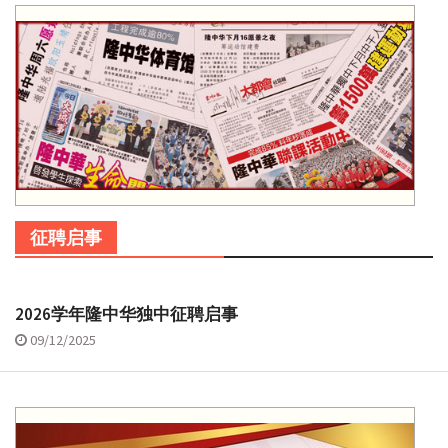
征聘启事
2026学年隆中华独中征聘启事
09/12/2025