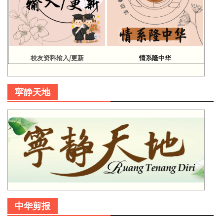
校友资料输入/更新
情系隆中华
寜静天地
中华剪报