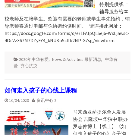
特别提供线上
辅导服务给本
校老师及在籍学生。欢迎有需要的老师或学生事先预约，辅
导老师将通过电邮与你协调约谈时间。 请连接此网址：
https://docs.google.com/forms/d/e/1FAIpQLSej6-WxLjawsc-
4OcVzX67M7DZyFY4_kNUKo5clIb2NP-G7sg/viewform
2020年中华有爱
,
News & Activities 最新消息
,
中华有
爱 · 齐心抗疫
如何走入孩子的心线上课程
16/04/2020
资讯中心 2
马来西亚萨提尔全人发展
协会 吉隆坡中华独中 联办
罗志仲博士【线上】《如
何走入孩子的心》亲子沟