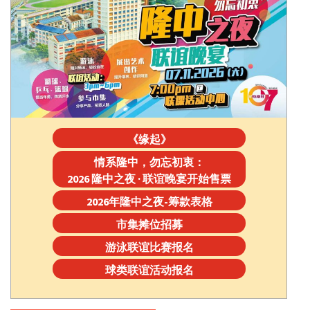
《缘起》
情系隆中，勿忘初衷：
2026 隆中之夜 · 联谊晚宴开始售票
2026年隆中之夜-筹款表格
市集摊位招募
游泳联谊比赛报名
球类联谊活动报名