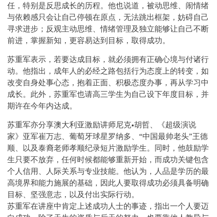
任，特别是反思成长的历程。他也说道，被动思维、闹情绪
与依赖感只会让自己停顿在原点，无法跳出框架，妨碍自己
寻求进步；反观主动思维、情绪管理及独立能够让自己不断
前进，掌握新知，更容易达到目标，取得成功。
苏重军表示，若要达成目标，就必须拥有正确心境与付诸行
动。他指出，成年人的必经之路包括行为态度上的转变，如
改变自身处事心态，抱着正面、积极态度办事，再从学习中
成长。此外，苏重军也请高三学生为自己设下年度目标，并
期许在今年内达成。
苏重军亦分享澳大利亚激励讲师尼克•胡哲、《超级演说
家》亚军崔万志、葡萄牙球星罗纳多、“中国最帅老头”王德
顺、以及泰裔老师孝顺纪录短片激励学生。同时，他鼓励学
生只要不放弃，任何时候都能够重新开始，而成功关键包含
个人信用、人际关系与专业技能。他认为，人品是学历的最
高境界和能力施展的基础，因此人要取得成功必须具备明确
目标、坚强意志，以及付出实际行动。
苏重军在讲座中肯定上述成功人士的事迹，指出一个人要迈