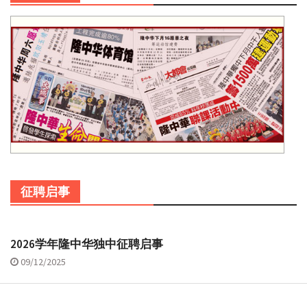
征聘启事
2026学年隆中华独中征聘启事
09/12/2025