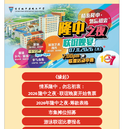
《缘起》
情系隆中，勿忘初衷：
2026 隆中之夜 · 联谊晚宴开始售票
2026年隆中之夜-筹款表格
市集摊位招募
游泳联谊比赛报名