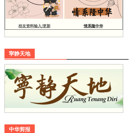
校友资料输入/更新
情系隆中华
寜静天地
中华剪报