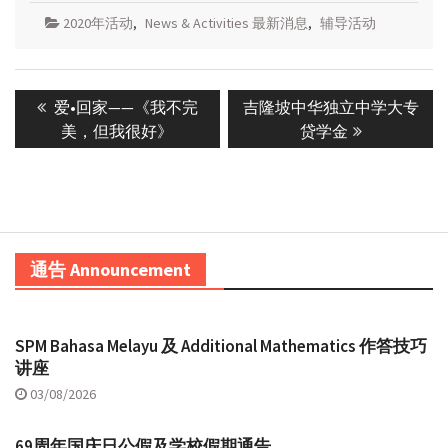
2020年活动
,
News & Activities 最新消息
,
辅导活动
Post
Previous
Next
爱•回家——《我不完
吉隆坡中华独立中学大专
navigation
post:
post:
美，但我很好》
贷学金
通告 Announcement
SPM Bahasa Melayu 及 Additional Mathematics 作答技巧
讲座
03/08/2026
69周年国庆日公假及学校假期通告