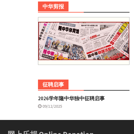
中华剪报
征聘启事
2026学年隆中华独中征聘启事
09/12/2025