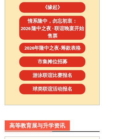
《缘起》
情系隆中，勿忘初衷：
2026 隆中之夜 · 联谊晚宴开始
售票
2026年隆中之夜-筹款表格
市集摊位招募
游泳联谊比赛报名
球类联谊活动报名
高等教育展与升学资讯