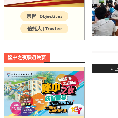
宗旨 | Objectives
信托人 | Trustee
隆中之夜联谊晚宴
Post
P
navigatio
p