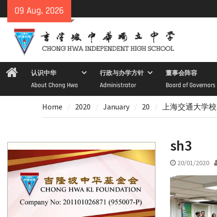
Skip
09 Aug, 2026
to
content
Home
认识中华
行政与办学方针
董事会阵容
About Chong Hwa
Administrator
Board of Governors
Home
2020
January
20
上海交通大学校
sh3
20/01/2020