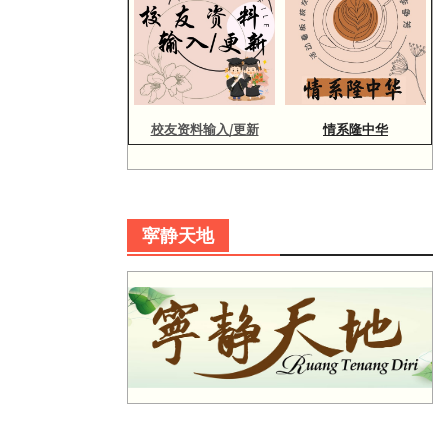
校友资料输入/更新
情系隆中华
寜静天地