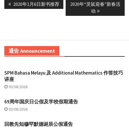
Previous
Next
2020年1月6日新书推荐
2020年“灵鼠迎春”新春活
navigation
post:
post:
动
通告 Announcement
SPM Bahasa Melayu 及 Additional Mathematics 作答技巧
讲座
03/08/2026
69周年国庆日公假及学校假期通告
03/08/2026
回教先知穆罕默德诞辰公假通告