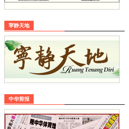
寜静天地
中华剪报