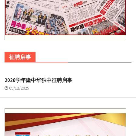
征聘启事
2026学年隆中华独中征聘启事
09/12/2025