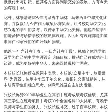
默默付出与耕耘，使其各方面得到最充分的发展，方有今天
的辉煌中华。
此外，林景清透露今年将举办中华杯 – 马来西亚中华文化比
赛，并拨款1万令吉作为该项比赛奖金，让各校对华文文化
感兴趣的学生们参与，以传承中华文化美德。他也希望学生
们能爱护与珍惜学校的软硬体设施，因为所有设施都是由董
事同仁和家长们的血汗钱所捐献。
他以‘一年之计在于春，一日之计在于晨’，勉励全体同学能
及早为自己的中学生涯设定明确目标，推动自己往成功路上
迈进，成为更好的中华人，未来回馈母校与国家。
本校校长张梅莲在致词中表示，本校以“立足中华，放眼世
界”为愿景，传承中华五千年文化，发扬礼义廉耻精神，从
中培育学生们独立思考、创意思维及自主能力发展。
张校长称赞2019年毕业生在高初中统考成绩考获佳绩，尤其
高三学生在统考项目中考获39个全国各科10大奖项，有赖于
教师与学生们的努力。张校长也补充，过了百年校庆，本校