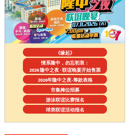
《缘起》
情系隆中，勿忘初衷：
2026 隆中之夜 · 联谊晚宴开始售票
2026年隆中之夜-筹款表格
市集摊位招募
游泳联谊比赛报名
球类联谊活动报名