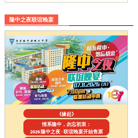
隆中之夜联谊晚宴
《缘起》
情系隆中，勿忘初衷：
2026 隆中之夜 · 联谊晚宴开始售票