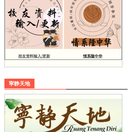
校友资料输入/更新
情系隆中华
寜静天地