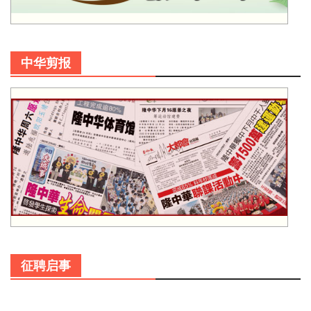
中华剪报
征聘启事