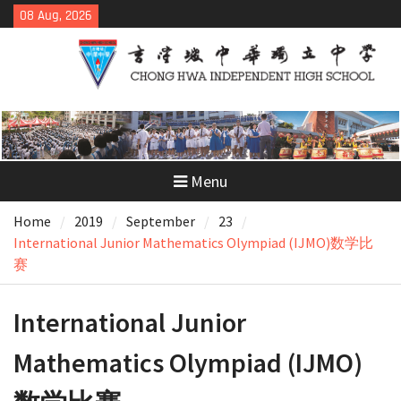
Skip
08 Aug, 2026
to
content
Menu
Home
2019
September
23
International Junior Mathematics Olympiad (IJMO)数学比
赛
International Junior
Mathematics Olympiad (IJMO)