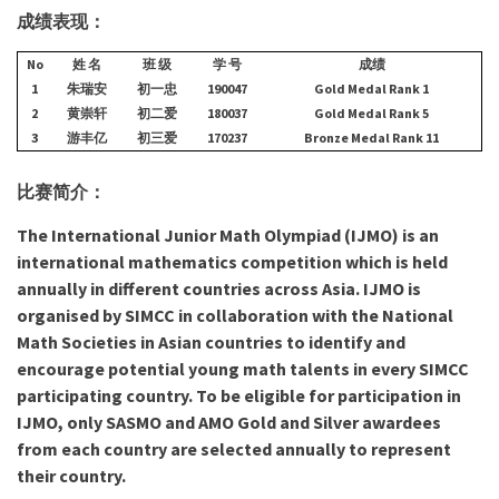
成绩表现：
No
姓 名
班 级
学 号
成绩
1
朱瑞安
初一忠
190047
Gold Medal Rank 1
2
黄崇轩
初二爱
180037
Gold Medal Rank 5
3
游丰亿
初三爱
170237
Bronze Medal Rank 11
比赛简介：
The International Junior Math Olympiad (IJMO) is an
international mathematics competition which is held
annually in different countries across Asia. IJMO is
organised by SIMCC in collaboration with the National
Math Societies in Asian countries to identify and
encourage potential young math talents in every SIMCC
participating country. To be eligible for participation in
IJMO, only SASMO and AMO Gold and Silver awardees
from each country are selected annually to represent
their country.