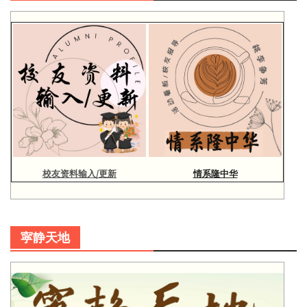
校友资料输入/更新
情系隆中华
寜静天地