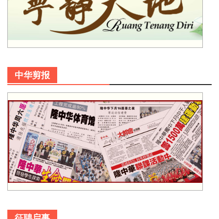
中华剪报
征聘启事