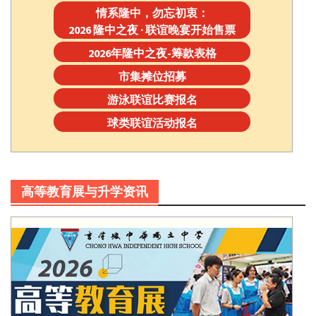
情系隆中，勿忘初衷：
2026 隆中之夜 · 联谊晚宴开始售票
2026年隆中之夜-筹款表格
市集摊位招募
游泳联谊比赛报名
球类联谊活动报名
高等教育展与升学资讯