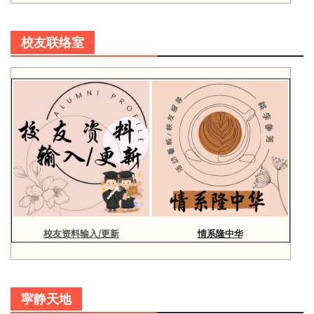
校友联络室
校友资料输入/更新
情系隆中华
寜静天地