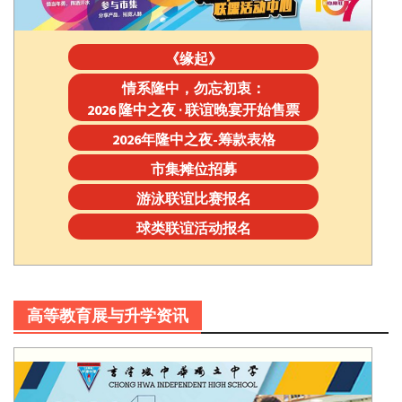
《缘起》
情系隆中，勿忘初衷：
2026 隆中之夜 · 联谊晚宴开始售票
2026年隆中之夜-筹款表格
市集摊位招募
游泳联谊比赛报名
球类联谊活动报名
高等教育展与升学资讯