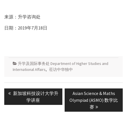
来源：升学咨询处
日期：2019年7月18日
升学及国际事务处 Department of Higher Studies and
International Affairs
,
莅访中华独中
Post
Previous
Next
新加坡科技设计大学升
Asian Science & Maths
navigation
post:
post:
学讲座
Olympiad (ASMO) 数学比
赛