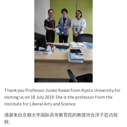
Thank you Professor Junko Kawai from Kyoto University for
visiting us on 18 July 2019. She is the professor from the
Institute for Liberal Arts and Science.
感谢来自京都大学国际高等教育院的教授河合淳子莅访我
校。