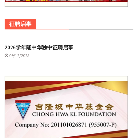
征聘启事
2026学年隆中华独中征聘启事
09/12/2025