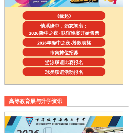
《缘起》
情系隆中，勿忘初衷：
2026 隆中之夜 · 联谊晚宴开始售票
2026年隆中之夜-筹款表格
市集摊位招募
游泳联谊比赛报名
球类联谊活动报名
高等教育展与升学资讯