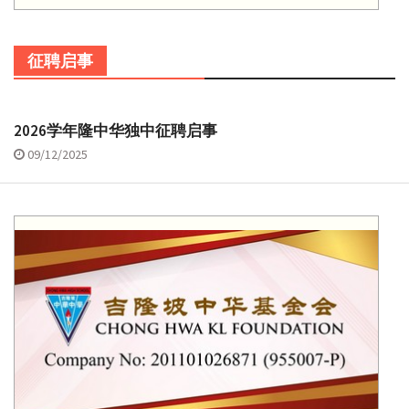
征聘启事
2026学年隆中华独中征聘启事
09/12/2025