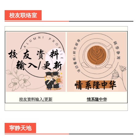
校友联络室
校友资料输入/更新
情系隆中华
寜静天地