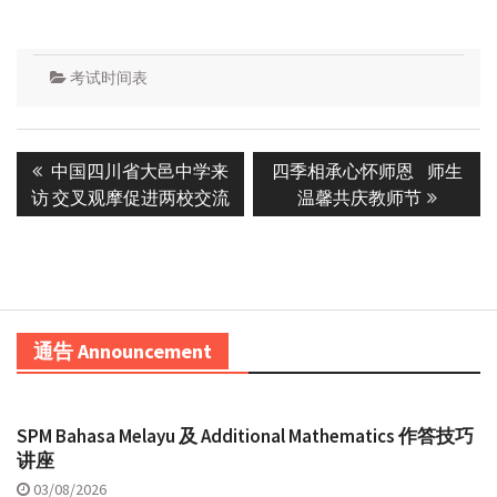
考试时间表
Post
Previous
Next
中国四川省大邑中学来
四季相承心怀师恩 师生
navigation
post:
post:
访 交叉观摩促进两校交流
温馨共庆教师节
通告 Announcement
SPM Bahasa Melayu 及 Additional Mathematics 作答技巧
讲座
03/08/2026