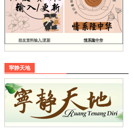
校友资料输入/更新
情系隆中华
寜静天地