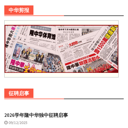
中华剪报
征聘启事
2026学年隆中华独中征聘启事
09/12/2025