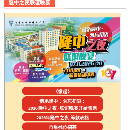
隆中之夜联谊晚宴
《缘起》
情系隆中，勿忘初衷：
2026 隆中之夜 · 联谊晚宴开始售票
2026年隆中之夜-筹款表格
市集摊位招募