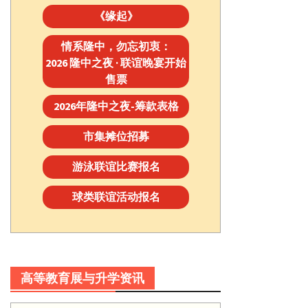
《缘起》
情系隆中，勿忘初衷：
2026 隆中之夜 · 联谊晚宴开始
售票
2026年隆中之夜-筹款表格
市集摊位招募
游泳联谊比赛报名
球类联谊活动报名
高等教育展与升学资讯