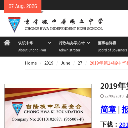
Skip
07 Aug, 2026
to
content
Home
认识中华
行政与办学方针
董事会阵容
About Chong Hwa
Administrator
Board of Governors
Home
2019
June
27
2019年第14届
201
27/06/2019
简章
|
下载：
2