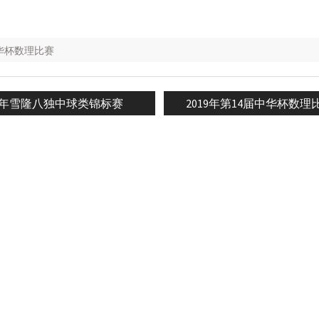
中华杯数理比赛
ious
Next
19年雪隆八独中球类锦标赛
2019年第14届中华杯数理
n
post: