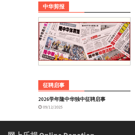
中华剪报
征聘启事
2026学年隆中华独中征聘启事
09/12/2025