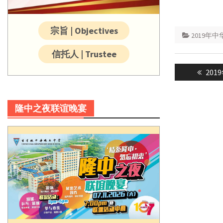
宗旨 | Objectives
2019年
信托人 | Trustee
Post
Prev
20
navigatio
post:
隆中之夜联谊晚宴