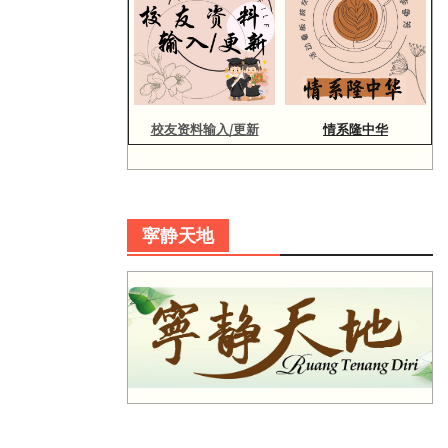
校友资料输入/更新
情系隆中华
寜静天地