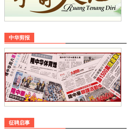
中华剪报
征聘启事