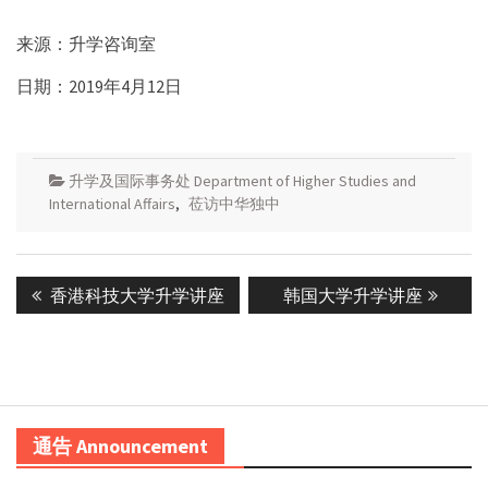
来源：升学咨询室
日期：2019年4月12日
升学及国际事务处 Department of Higher Studies and
International Affairs
,
莅访中华独中
Post
Previous
Next
香港科技大学升学讲座
韩国大学升学讲座
navigation
post:
post:
通告 Announcement