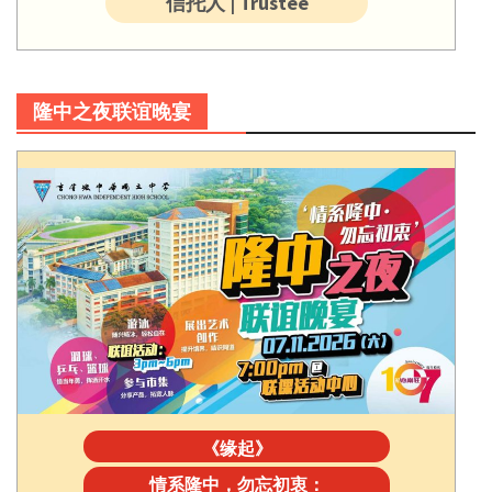
信托人 | Trustee
隆中之夜联谊晚宴
《缘起》
情系隆中，勿忘初衷：