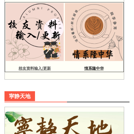
校友资料输入/更新
情系隆中华
寜静天地