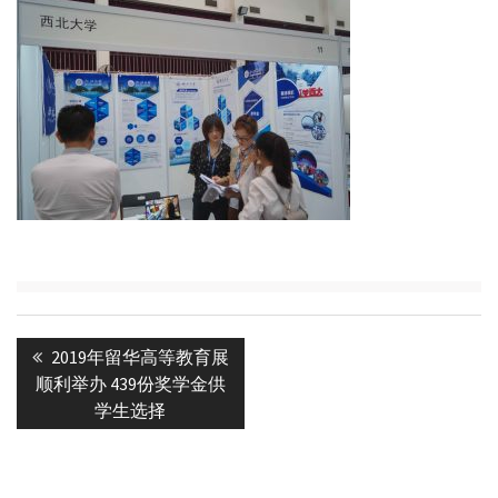
Post
Previous
2019年留华高等教育展
navigation
post:
顺利举办 439份奖学金供
学生选择