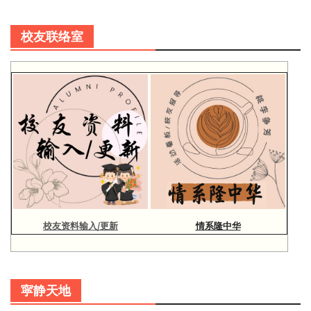
校友联络室
校友资料输入/更新
情系隆中华
寜静天地