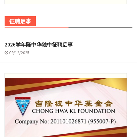
征聘启事
2026学年隆中华独中征聘启事
09/12/2025