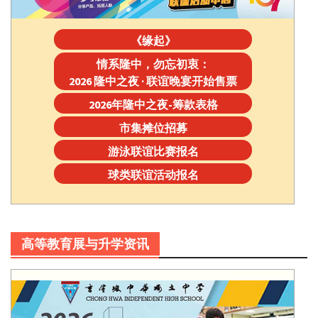
《缘起》
情系隆中，勿忘初衷：
2026 隆中之夜 · 联谊晚宴开始售票
2026年隆中之夜-筹款表格
市集摊位招募
游泳联谊比赛报名
球类联谊活动报名
高等教育展与升学资讯