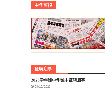
中华剪报
征聘启事
2026学年隆中华独中征聘启事
09/12/2025