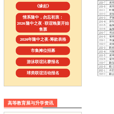
《缘起》
情系隆中，勿忘初衷：
2026 隆中之夜 · 联谊晚宴开始
售票
2026年隆中之夜-筹款表格
市集摊位招募
游泳联谊比赛报名
球类联谊活动报名
高等教育展与升学资讯