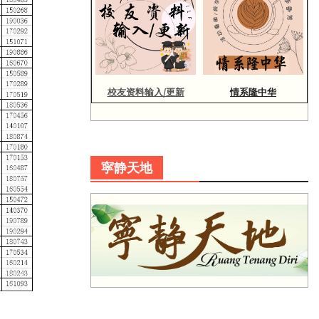
校友资料输入/更新
情系隆中华
寜静天地