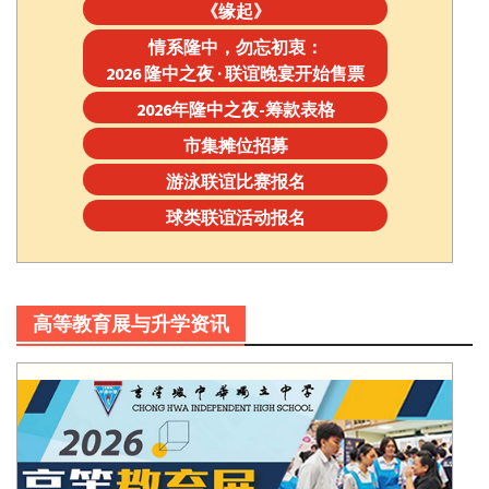
《缘起》
情系隆中，勿忘初衷：
2026 隆中之夜 · 联谊晚宴开始售票
2026年隆中之夜-筹款表格
市集摊位招募
游泳联谊比赛报名
球类联谊活动报名
高等教育展与升学资讯