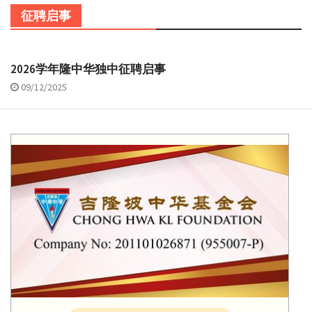
征聘启事
2026学年隆中华独中征聘启事
09/12/2025