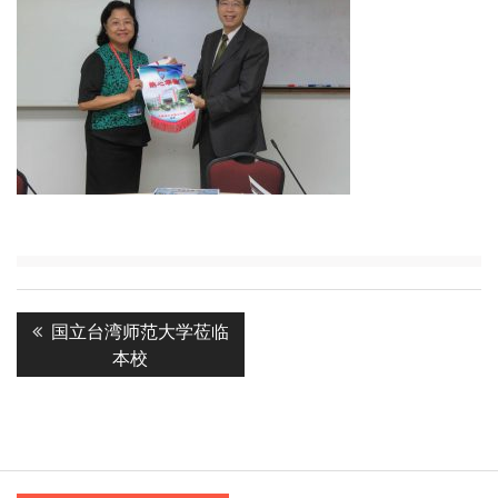
Post
Previous
国立台湾师范大学莅临
navigation
post:
本校