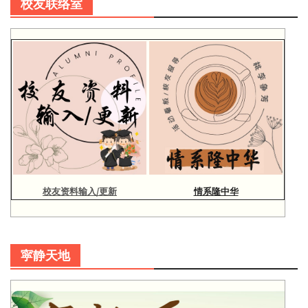
校友联络室
校友资料输入/更新
情系隆中华
寜静天地