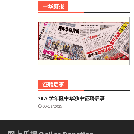
中华剪报
征聘启事
2026学年隆中华独中征聘启事
09/12/2025