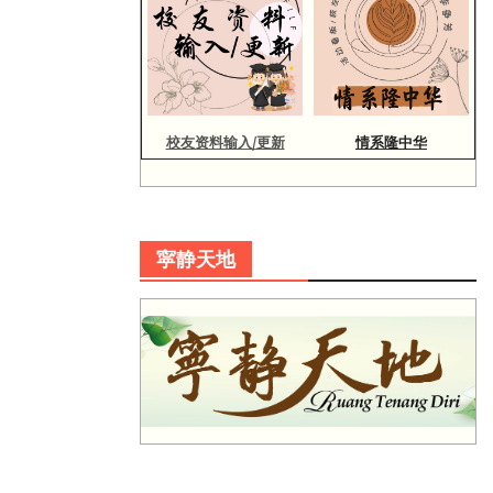
校友资料输入/更新
情系隆中华
寜静天地