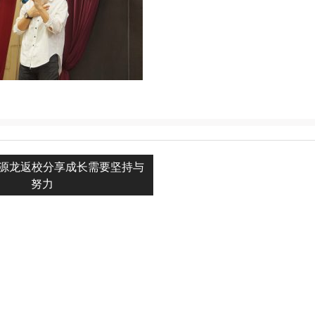
源龙返校分享成长需要坚持与
n
努力