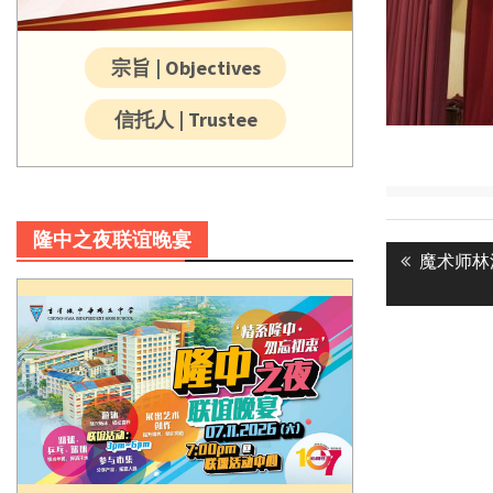
宗旨 | Objectives
信托人 | Trustee
Post
隆中之夜联谊晚宴
Previous
魔术师林
navigatio
post: