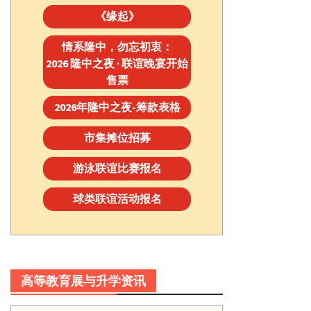
《缘起》
情系隆中，勿忘初衷：
2026 隆中之夜 · 联谊晚宴开始
售票
2026年隆中之夜-筹款表格
市集摊位招募
游泳联谊比赛报名
球类联谊活动报名
高等教育展与升学资讯