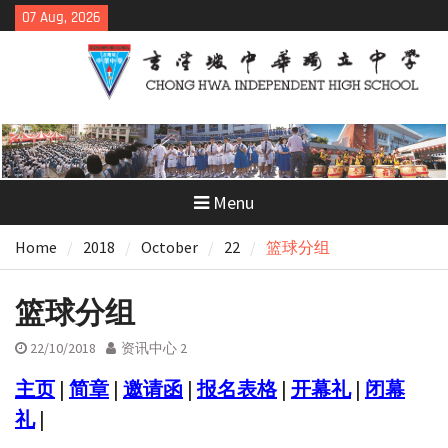
Skip
07 Aug, 2026
to
content
Menu
Home
2018
October
22
篮球分组
篮球分组
22/10/2018
资讯中心 2
主页
|
简章
|
邀请函
|
报名表格
|
开幕礼
|
闭幕
礼
|