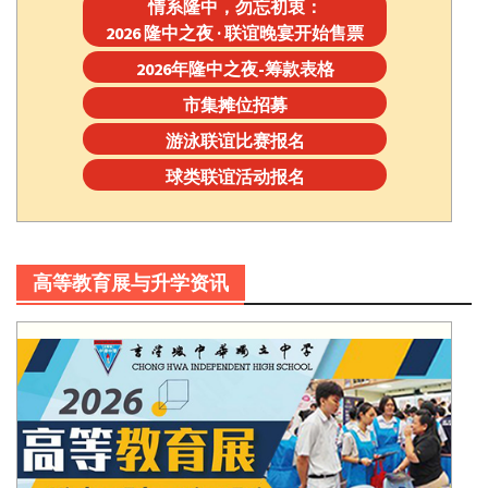
情系隆中，勿忘初衷：
2026 隆中之夜 · 联谊晚宴开始售票
2026年隆中之夜-筹款表格
市集摊位招募
游泳联谊比赛报名
球类联谊活动报名
高等教育展与升学资讯