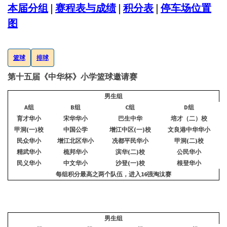
本届分组
|
赛程表与成绩
|
积分表
|
停车场位置
图
篮球
排球
第十五届《中华杯》小学篮球邀请赛
男生组
A
组
B
组
C
组
D
组
育才华小
宋华华小
巴生中华
培才（二）校
甲洞
(一)校
中国公学
增江中区
(一)校
文良港中华华小
民众华小
增江北区华小
冼都平民华小
甲洞(二)校
精武华小
梳邦华小
滨华(二)校
公民华小
民义华小
中文华小
沙登(一)校
根登华小
每组积分最高之两个队伍，进入
16
强淘汰赛
男生组