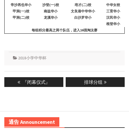
帝沙再也华小
沙登(一)校
培才(二)校
中华女校
甲洞(一)校
南益华小
文良港中华华小
三育华小
甲洞(二)校
龙溪华小
白沙罗华小
汉民华小
根登华小
每组积分最高之两个队伍，进入
16
强淘汰赛
2018小学中华杯
Post
Previous
Next
『闭幕仪式』
排球分组
navigation
post:
post:
通告 Announcement