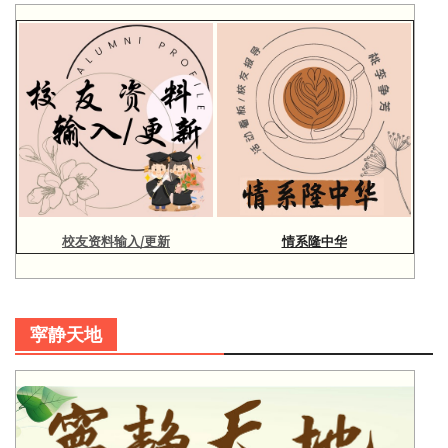
校友资料输入/更新
情系隆中华
寜静天地