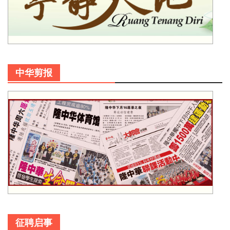
中华剪报
征聘启事