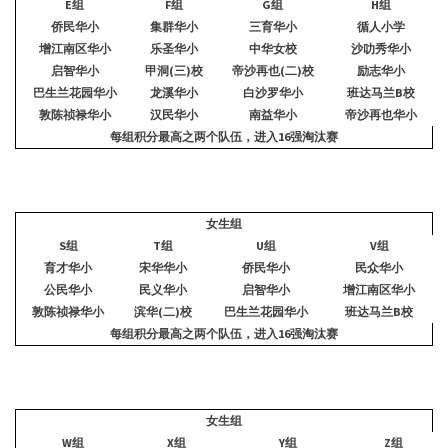
E
组
F
组
G
组
H
组
侨民华小
集群华小
三育华小
循人小学
增江南区华小
乐圣华小
中华女校
沙叻秀华小
启智华小
甲洞(三)校
帝沙再也(二)校
励志华小
巴生兰花园华小
龙溪华小
白沙罗华小
班达马兰B校
敦陈祯禄华小
汉民华小
南益华小
帝沙再也华小
每组积分最高之两个队伍，进入
16
强淘汰赛
女生组
S
组
T
组
U
组
V
组
育才华小
宋华华小
侨民华小
民众华小
公民华小
民义华小
启智华小
增江南区华小
敦陈祯禄华小
滨华(二)校
巴生兰花园华小
班达马兰B校
每组积分最高之两个队伍，进入
16
强淘汰赛
女生组
W
组
X
组
Y
组
Z
组