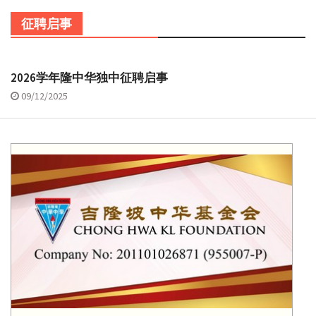
征聘启事
2026学年隆中华独中征聘启事
09/12/2025