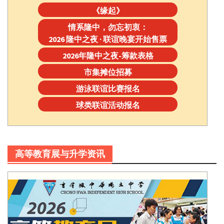
《缘起》
情系隆中，勿忘初衷：
2026 隆中之夜 · 联谊晚宴开始售票
2026年隆中之夜-筹款表格
市集摊位招募
游泳联谊比赛报名
球类联谊活动报名
高等教育展与升学资讯