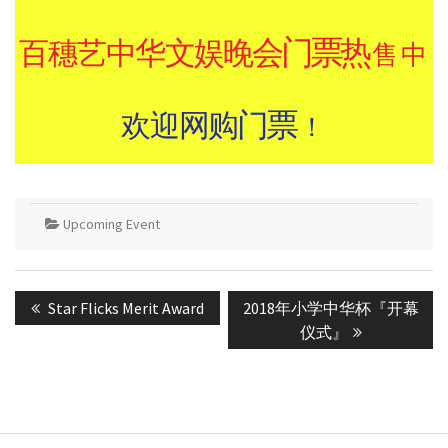
Upcoming Event
Post
Previous
Next
Star Flicks Merit Award
2018年小学中华杯『开幕
navigation
post:
post:
仪式』