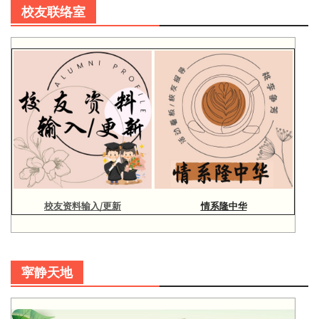
校友联络室
校友资料输入/更新
情系隆中华
寜静天地