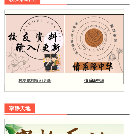
校友资料输入/更新
情系隆中华
寜静天地