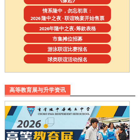
《缘起》
情系隆中，勿忘初衷：
2026 隆中之夜 · 联谊晚宴开始售票
2026年隆中之夜-筹款表格
市集摊位招募
游泳联谊比赛报名
球类联谊活动报名
高等教育展与升学资讯