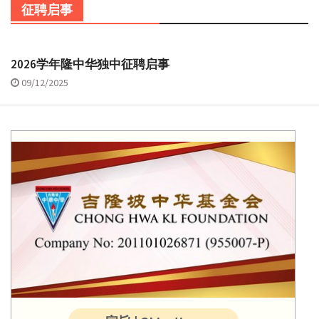
征聘启事
2026学年隆中华独中征聘启事
09/12/2025