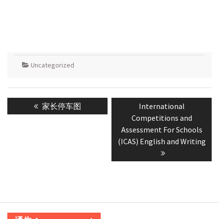
Uncategorized
Post
Previous
Next
家长停车图
International
navigation
post:
post:
Competitions and
Assessment For Schools
(ICAS) English and Writing