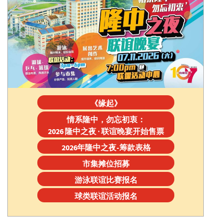
《缘起》
情系隆中，勿忘初衷：
2026 隆中之夜 · 联谊晚宴开始售票
2026年隆中之夜-筹款表格
市集摊位招募
游泳联谊比赛报名
球类联谊活动报名