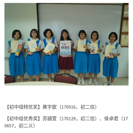
【初中组特优奖】黄宇歆（
170916
，初二信）
【初中组优秀奖】苏顗萱（
170129
，初二信）、侯卓君（
17
0657
，初二义）