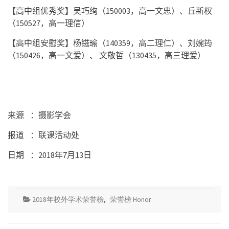
【高中组优秀奖】吴巧绚（
150003
，高一文忠）、丘新权
（
1
50527
，高一理信）
【高中组安慰奖】杨镃瑜（
140359
，高二理仁）、刘婉筠
（
1
50426
，高一文爱）、
文敬哲（
130435
，高三理爱）
来源
：摄影学会
报道
：联课活动处
日期
：
2018
年
7
月
13
日
2018年校外学术荣誉榜
,
荣誉榜 Honor