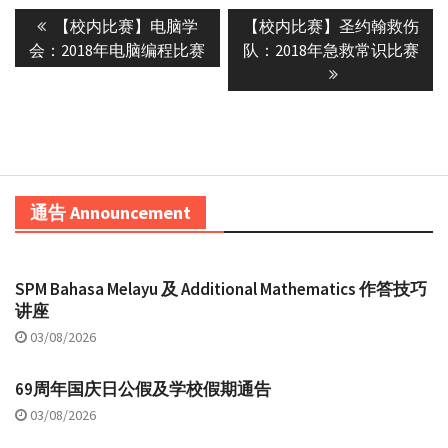
Post
Previous
Next
【校内比赛】电脑学
【校内比赛】圣约翰救伤
navigation
post:
post:
会：2018年电脑编程比赛
队：2018年急救常识比赛
通告 Announcement
SPM Bahasa Melayu 及 Additional Mathematics 作答技巧
讲座
03/08/2026
69周年国庆日公假及学校假期通告
03/08/2026