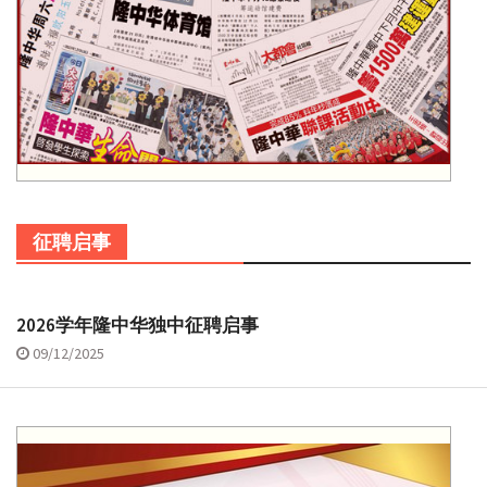
征聘启事
2026学年隆中华独中征聘启事
09/12/2025