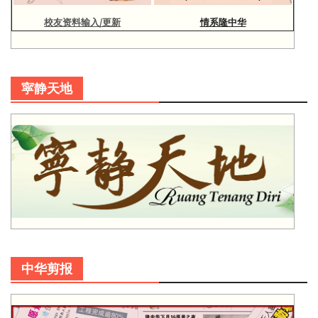
校友资料输入/更新
情系隆中华
寜静天地
中华剪报