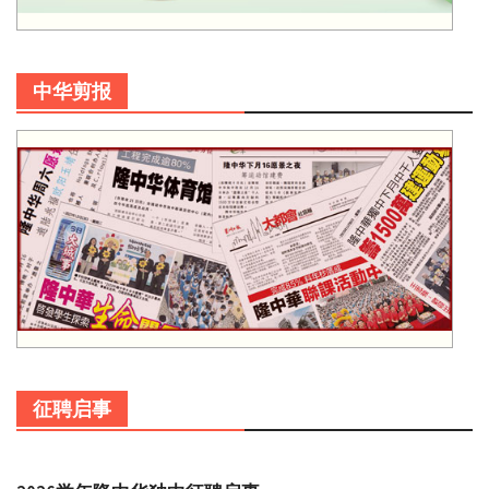
中华剪报
征聘启事