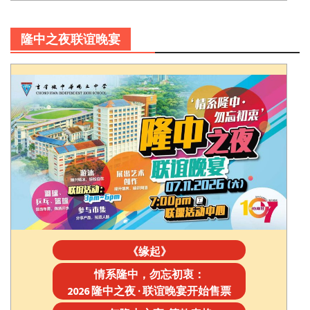
隆中之夜联谊晚宴
《缘起》
情系隆中，勿忘初衷：
2026 隆中之夜 · 联谊晚宴开始售票