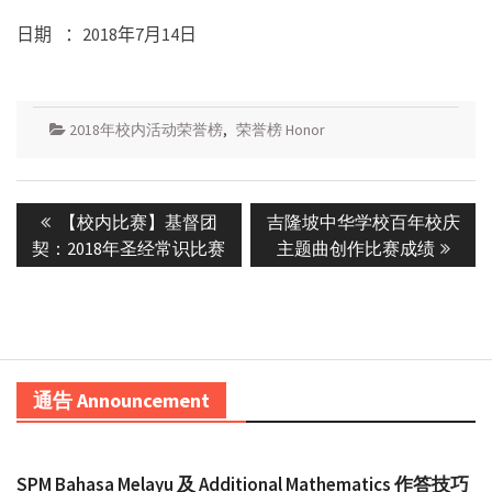
日期
：
2018
年
7
月
14
日
2018年校内活动荣誉榜
,
荣誉榜 Honor
Post
Previous
Next
【校内比赛】基督团
吉隆坡中华学校百年校庆
navigation
post:
post:
契：2018年圣经常识比赛
主题曲创作比赛成绩
通告 Announcement
SPM Bahasa Melayu 及 Additional Mathematics 作答技巧