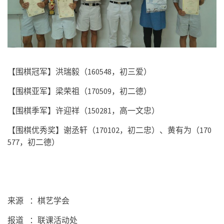
【围棋冠军】洪瑞毅（
160548
，初三爱）
【围棋亚军】梁荣祖（
170509
，初二德）
【围棋季军】许迎祥（
150281
，高一文忠）
【围棋优秀奖】谢丞轩（
170102
，初二忠）、黄有为（
170
577
，初二德）
来源
：棋艺学会
报道
：联课活动处