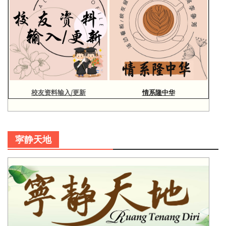
校友资料输入/更新
情系隆中华
寜静天地