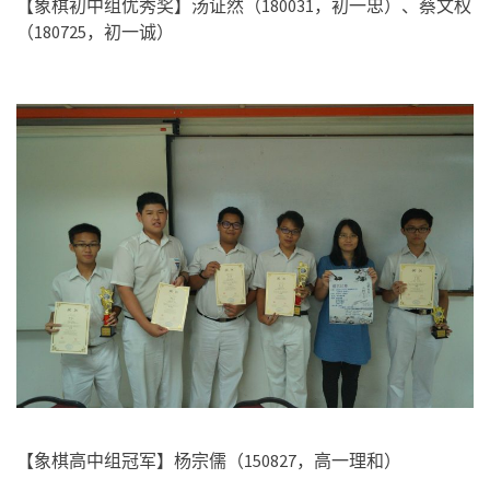
【象棋初中组优秀奖】汤证然（
180031
，初一忠）、蔡文权
（
180725
，初一诚）
【象棋高中组冠军】杨宗儒（
150827
，高一理和）