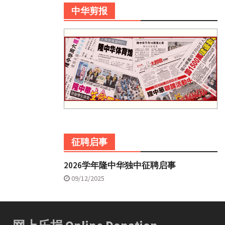
中华剪报
征聘启事
2026学年隆中华独中征聘启事
09/12/2025