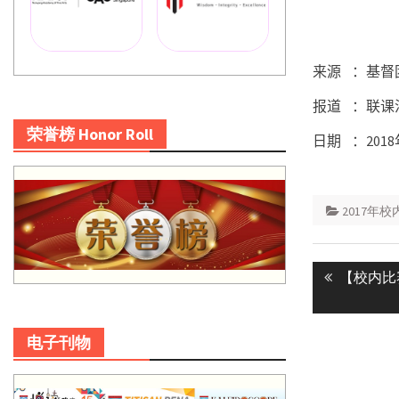
来源
：基督
报道
：联课
荣誉榜 Honor Roll
日期
：
2018
2017年
Post
Previous
【校内比
navigatio
post:
电子刊物