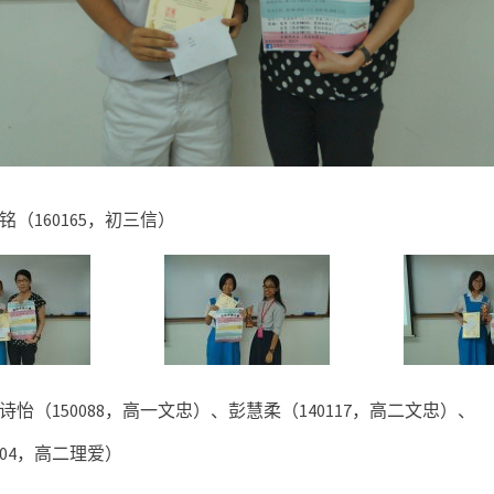
铭（
160165
，初三信）
诗怡（
150088
，高一文忠）、彭慧柔（
1401
17
，高二文忠）、
04
，高二理爱）