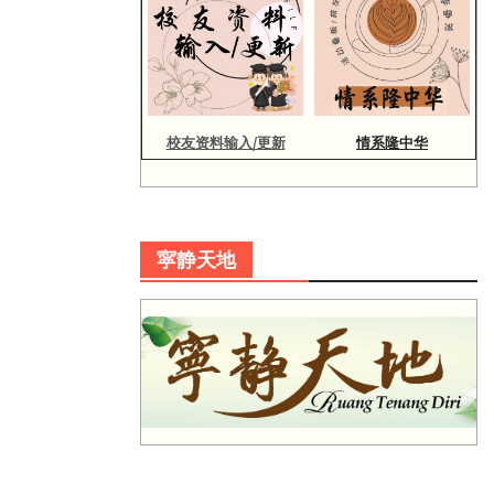
校友资料输入/更新
情系隆中华
寜静天地