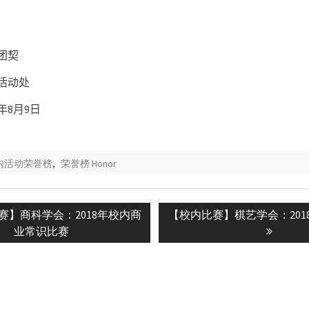
团契
活动处
年
8
月
9
日
校内活动荣誉榜
,
荣誉榜 Honor
Next
赛】商科学会：2018年校内商
【校内比赛】棋艺学会：201
n
post:
业常识比赛