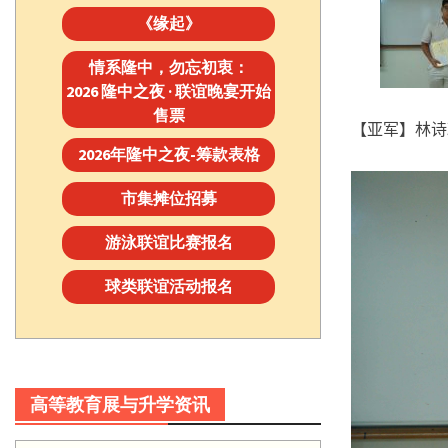
《缘起》
情系隆中，勿忘初衷：
2026 隆中之夜 · 联谊晚宴开始
售票
【亚军】林诗
2026年隆中之夜-筹款表格
市集摊位招募
游泳联谊比赛报名
球类联谊活动报名
高等教育展与升学资讯