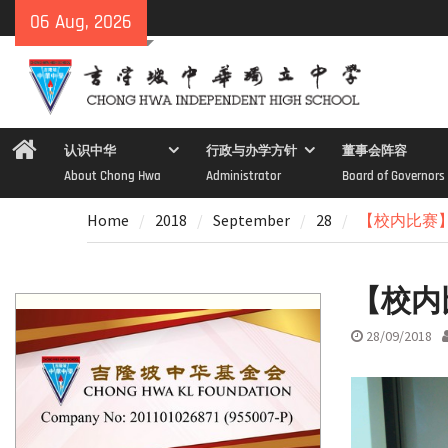
Skip
06 Aug, 2026
to
content
Home
认识中华
行政与办学方针
董事会阵容
About Chong Hwa
Administrator
Board of Governors
Home
2018
September
28
【校内比赛】
【校内
28/09/2018