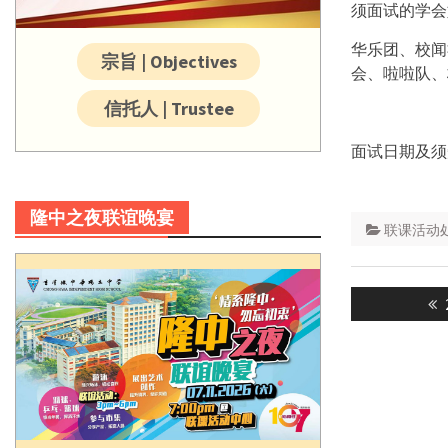
须面试的学会
华乐团、校闻
宗旨 | Objectives
会、啦啦队、
信托人 | Trustee
面试日期及须
隆中之夜联谊晚宴
联课活动
Post
navigatio