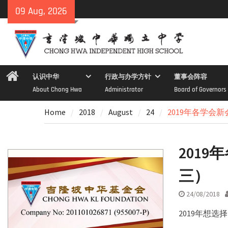
Skip
09 Aug, 2026
to
content
Home
认识中华
行政与办学方针
董事会阵容
About Chong Hwa
Administrator
Board of Governors
Home
2018
August
24
2019年各学会
201
三）
24/08/2018
2019年想