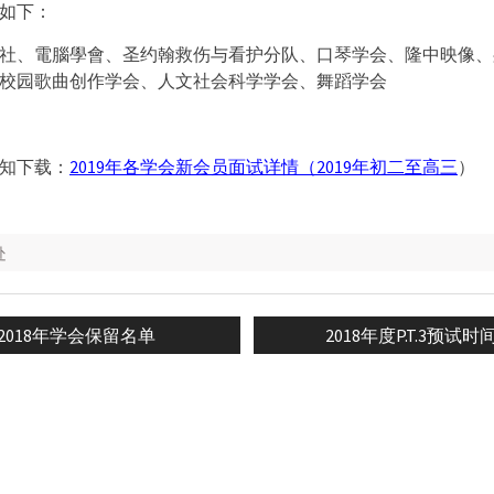
如下：
社、電腦學會、圣约翰救伤与看护分队、口琴学会、隆中映像、
校园歌曲创作学会、人文社会科学学会、舞蹈学会
知下载：
2019年各学会新会员面试详情（2019年初二至高三
）
处
Previous
Next
2018年学会保留名单
2018年度P.T.3预试时
n
post:
post: