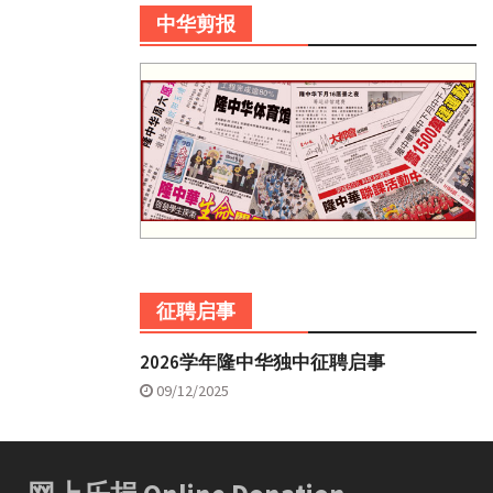
中华剪报
征聘启事
2026学年隆中华独中征聘启事
09/12/2025