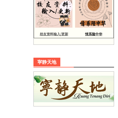
校友资料输入/更新
情系隆中华
寜静天地