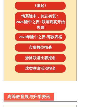
《缘起》
情系隆中，勿忘初衷：
2026 隆中之夜 · 联谊晚宴开始
售票
2026年隆中之夜-筹款表格
市集摊位招募
游泳联谊比赛报名
球类联谊活动报名
高等教育展与升学资讯