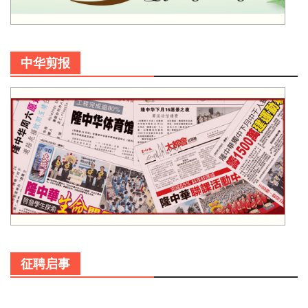
中华剪报
征聘启事