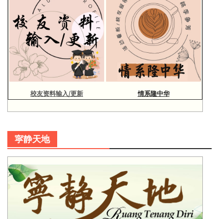
校友资料输入/更新
情系隆中华
寜静天地