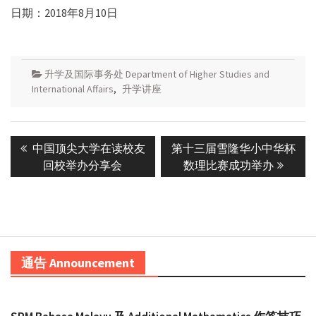
日期：2018年8月10日
升学及国际事务处 Department of Higher Studies and
International Affairs
,
升学讲座
Post
Previous
Next
中国顶尖大学在读校友
第十三届雪隆华小中华杯
navigation
post:
post:
回校举办分享会
数理比赛成功举办
通告 Announcement