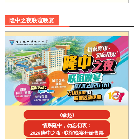
隆中之夜联谊晚宴
《缘起》
情系隆中，勿忘初衷：
2026 隆中之夜 · 联谊晚宴开始售票