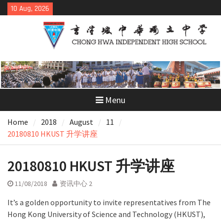
Skip
10 Aug, 2026
to
content
Menu
Home
2018
August
11
20180810 HKUST 升学讲座
20180810 HKUST 升学讲座
11/08/2018
资讯中心 2
It’s a golden opportunity to invite representatives from The
Hong Kong University of Science and Technology (HKUST),