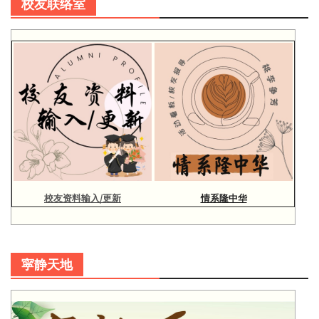
校友联络室
校友资料输入/更新
情系隆中华
寜静天地