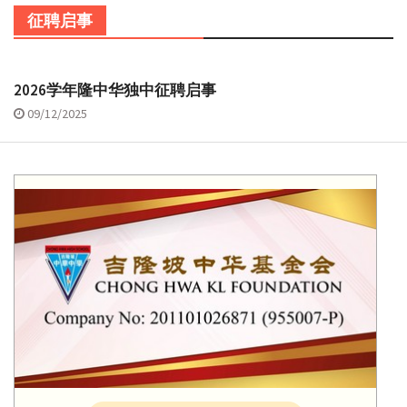
征聘启事
2026学年隆中华独中征聘启事
09/12/2025