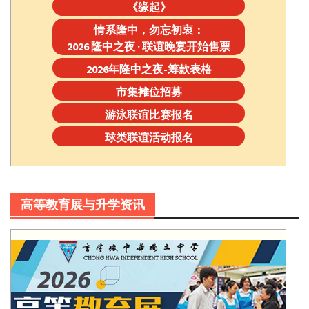
《缘起》
情系隆中，勿忘初衷：
2026 隆中之夜 · 联谊晚宴开始售票
2026年隆中之夜-筹款表格
市集摊位招募
游泳联谊比赛报名
球类联谊活动报名
高等教育展与升学资讯