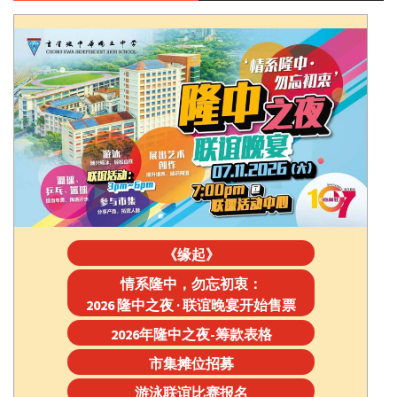
《缘起》
情系隆中，勿忘初衷：
2026 隆中之夜 · 联谊晚宴开始售票
2026年隆中之夜-筹款表格
市集摊位招募
游泳联谊比赛报名