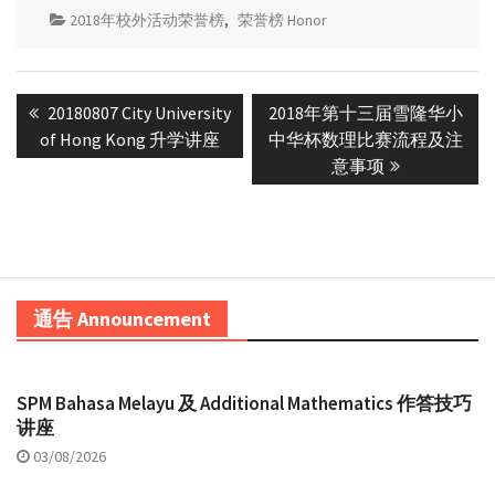
2018年校外活动荣誉榜
,
荣誉榜 Honor
Post
Previous
Next
20180807 City University
2018年第十三届雪隆华小
navigation
post:
post:
of Hong Kong 升学讲座
中华杯数理比赛流程及注
意事项
通告 Announcement
SPM Bahasa Melayu 及 Additional Mathematics 作答技巧
讲座
03/08/2026