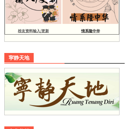
校友资料输入/更新
情系隆中华
寜静天地