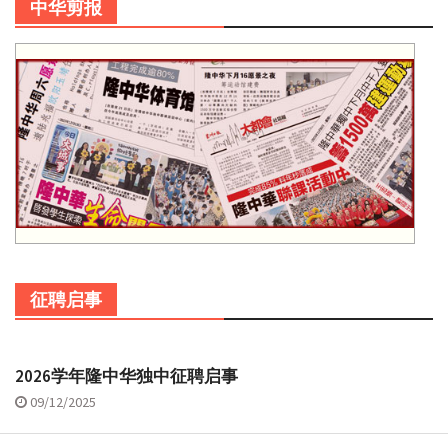
中华剪报
征聘启事
2026学年隆中华独中征聘启事
09/12/2025