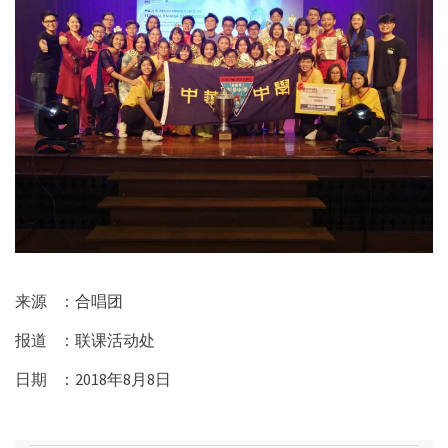
来源 ：合唱团
报道 ：联课活动处
日期
：
2018
年
8
月
8
日