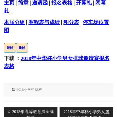
主页
|
简章
|
邀请函
|
报名表格
|
开幕礼
|
闭幕
礼
|
本届分组
|
赛程表与成绩
|
积分表
|
停车场位置
图
篮球
排球
下载 ：
2018年中华杯小学男女排球邀请赛报名
表格
2018小学中华杯
Post
Previous
Next
2018年高等教育展圆满
2018年中华杯小学男女篮
navigation