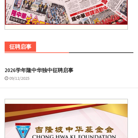
征聘启事
2026学年隆中华独中征聘启事
09/12/2025