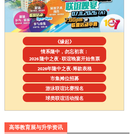
《缘起》
情系隆中，勿忘初衷：
2026 隆中之夜 · 联谊晚宴开始售票
2026年隆中之夜-筹款表格
市集摊位招募
游泳联谊比赛报名
球类联谊活动报名
高等教育展与升学资讯