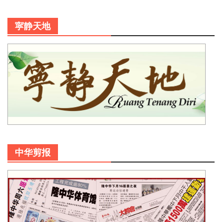
寜静天地
中华剪报