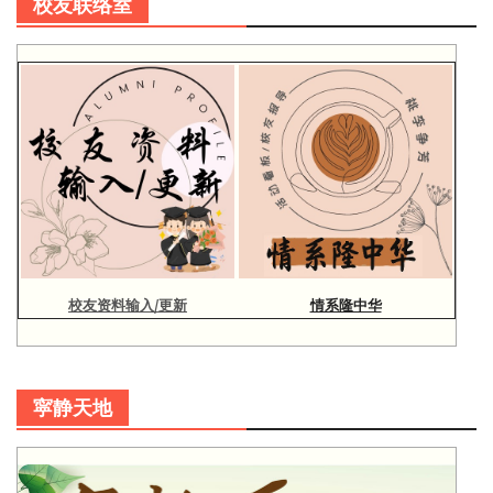
校友联络室
校友资料输入/更新
情系隆中华
寜静天地