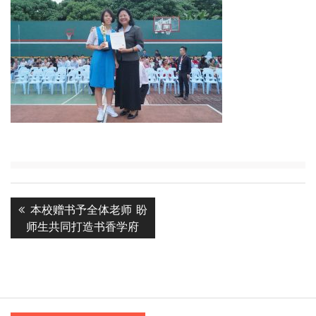
Post
Previous
本校赠书予全体老师 盼
navigation
post:
师生共同打造书香学府