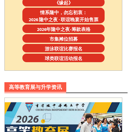
《缘起》
情系隆中，勿忘初衷：
2026 隆中之夜 · 联谊晚宴开始售票
2026年隆中之夜-筹款表格
市集摊位招募
游泳联谊比赛报名
球类联谊活动报名
高等教育展与升学资讯