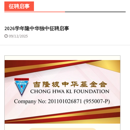
征聘启事
2026学年隆中华独中征聘启事
09/12/2025