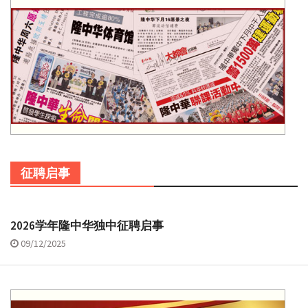
征聘启事
2026学年隆中华独中征聘启事
09/12/2025