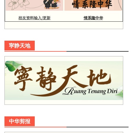
校友资料输入/更新
情系隆中华
寜静天地
中华剪报