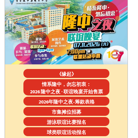
《缘起》
情系隆中，勿忘初衷：
2026 隆中之夜 · 联谊晚宴开始售票
2026年隆中之夜-筹款表格
市集摊位招募
游泳联谊比赛报名
球类联谊活动报名