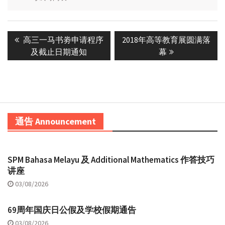
Post
Previous
Next
高三一马书劵申请程序
2018年高等教育展圆满落
navigation
post:
post:
及截止日期通知
幕
通告 Announcement
SPM Bahasa Melayu 及 Additional Mathematics 作答技巧
讲座
03/08/2026
69周年国庆日公假及学校假期通告
03/08/2026