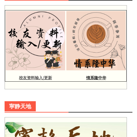
校友资料输入/更新
情系隆中华
寜静天地