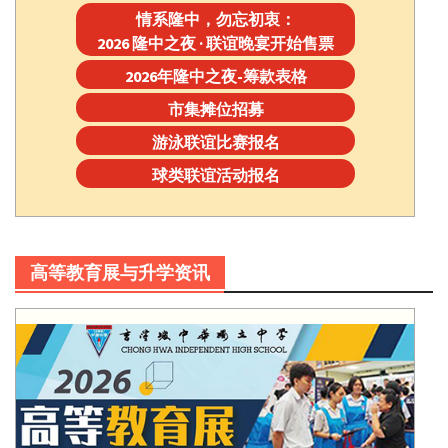
情系隆中，勿忘初衷：
2026 隆中之夜 · 联谊晚宴开始售票
2026年隆中之夜-筹款表格
市集摊位招募
游泳联谊比赛报名
球类联谊活动报名
高等教育展与升学资讯