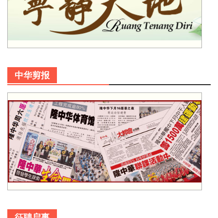
中华剪报
征聘启事