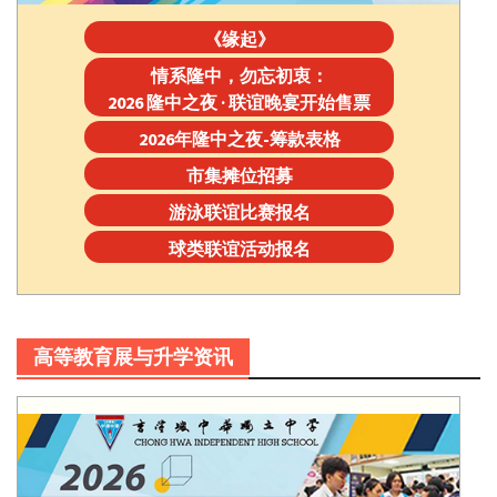
《缘起》
情系隆中，勿忘初衷：
2026 隆中之夜 · 联谊晚宴开始售票
2026年隆中之夜-筹款表格
市集摊位招募
游泳联谊比赛报名
球类联谊活动报名
高等教育展与升学资讯