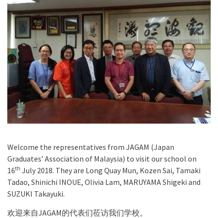
Welcome the representatives from JAGAM (Japan
Graduates’ Association of Malaysia) to visit our school on
th
16
July 2018. They are Long Quay Mun, Kozen Sai, Tamaki
Tadao, Shinichi INOUE, Olivia Lam, MARUYAMA Shigeki and
SUZUKI Takayuki.
欢迎来自JAGAM的代表们莅访我们学校。