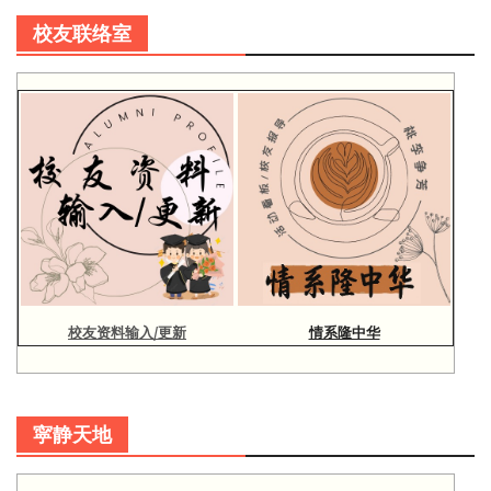
校友联络室
校友资料输入/更新
情系隆中华
寜静天地