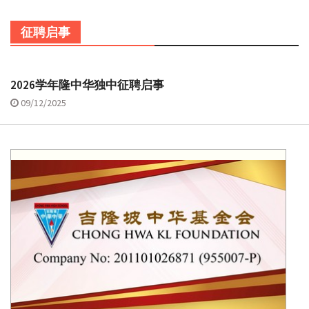
征聘启事
2026学年隆中华独中征聘启事
09/12/2025