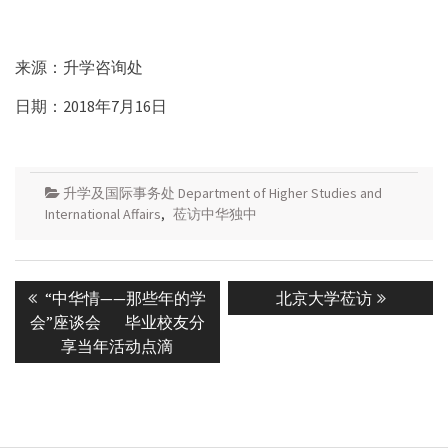
来源：升学咨询处
日期：2018年7月16日
升学及国际事务处 Department of Higher Studies and
International Affairs
,
莅访中华独中
Post
Previous
Next
“中华情——那些年的学
北京大学莅访
navigation
post:
post:
会”座谈会 毕业校友分
享当年活动点滴