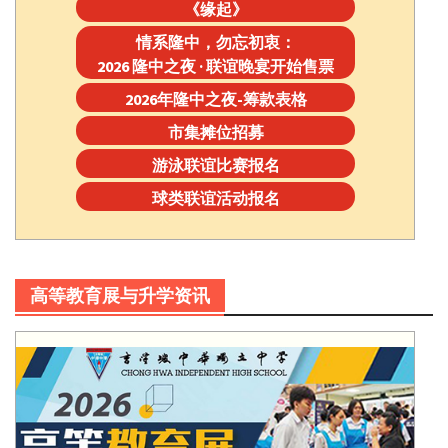
《缘起》
情系隆中，勿忘初衷：
2026 隆中之夜 · 联谊晚宴开始售票
2026年隆中之夜-筹款表格
市集摊位招募
游泳联谊比赛报名
球类联谊活动报名
高等教育展与升学资讯