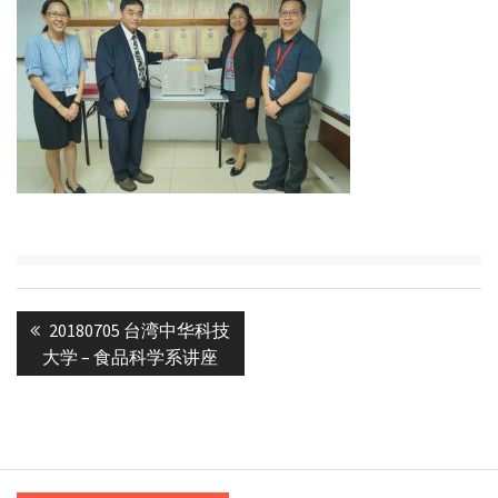
Post
Previous
20180705 台湾中华科技
navigation
post:
大学 – 食品科学系讲座