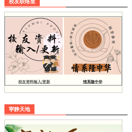
校友联络室
校友资料输入/更新
情系隆中华
寜静天地