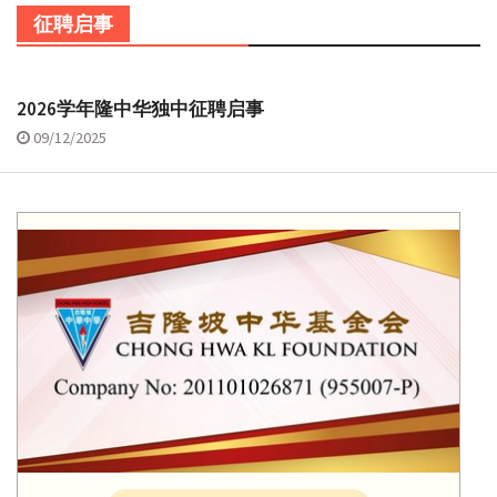
征聘启事
2026学年隆中华独中征聘启事
09/12/2025