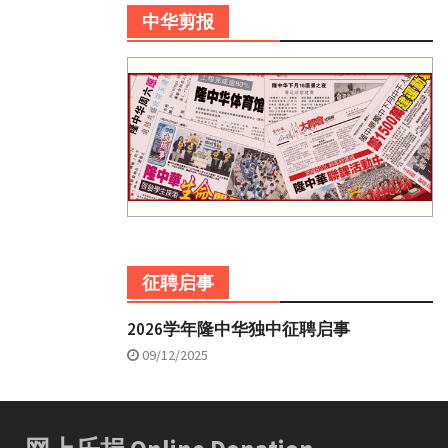
中华剪报
征聘启事
2026学年隆中华独中征聘启事
09/12/2025