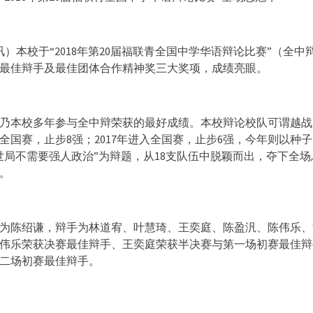
讯）本校于“2018年第20届福联青全国中学华语辩论比赛”（全中
最佳辩手及最佳团体合作精神奖三大奖项，成绩亮眼。
乃本校多年参与全中辩荣获的最好成绩。本校辩论校队可谓越战
进入全国赛，止步8强；2017年进入全国赛，止步6强，今年则以种
世局不需要强人政治”为辩题，从18支队伍中脱颖而出，夺下全
。
为陈绍谦，辩手为林道宥、叶慧琦、王奕庭、陈盈汎、陈伟乐、
伟乐荣获决赛最佳辩手、王奕庭荣获半决赛与第一场初赛最佳辩
二场初赛最佳辩手。