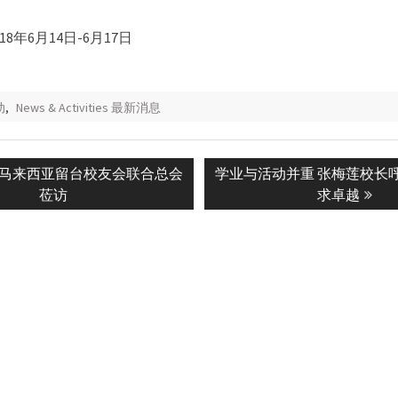
8年6月14日-6月17日
动
,
News & Activities 最新消息
Next
705 马来西亚留台校友会联合总会
学业与活动并重 张梅莲校长
n
post:
莅访
求卓越