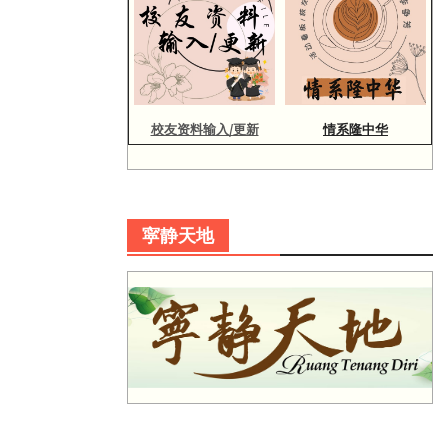
校友资料输入/更新
情系隆中华
寜静天地