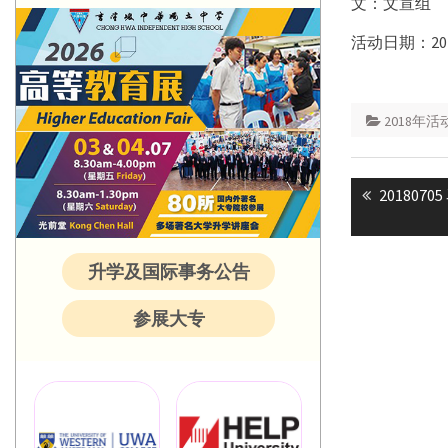
文：文宣组
活动日期：201
2018年活
Post
Previous
20180
navigatio
post:
升学及国际事务公告
参展大专