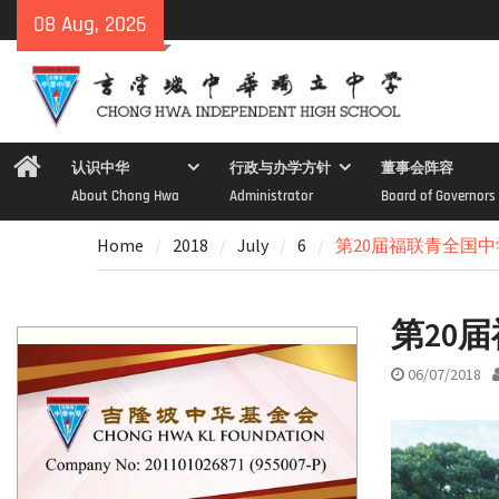
Skip
08 Aug, 2026
to
content
Home
认识中华
行政与办学方针
董事会阵容
About Chong Hwa
Administrator
Board of Governors
Home
2018
July
6
第20届福联青全国
第20
06/07/2018