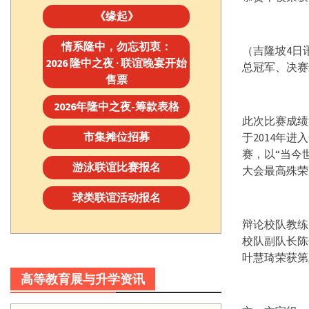
《缘起》
情系隆中，勿忘初衷：
（吉隆坡4日
2026 隆中之夜 · 联谊晚宴开始
总冠军、决赛
售票
2026年隆中之夜-筹款表格
此次比赛成绩
市集摊位招募
于2014年
赛，以“当今
游泳联谊比赛报名
大会最高殊荣
球类联谊活动报名
辩论校队教练
校队副队长陈
叶慧琦荣获第
高等教育展与升学资讯