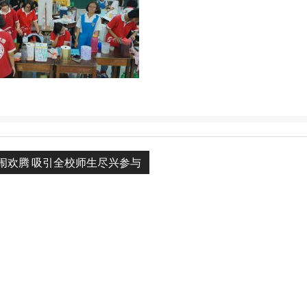
闹欢腾 吸引全校师生尽兴参与
n