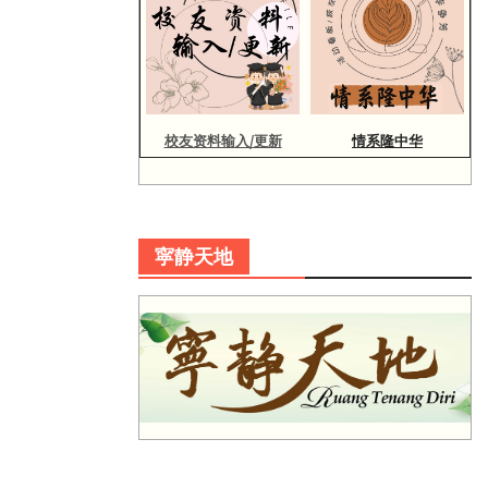
校友资料输入/更新
情系隆中华
寜静天地