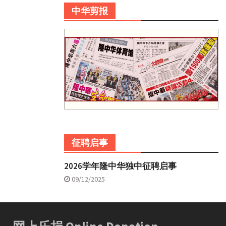
中华剪报
征聘启事
2026学年隆中华独中征聘启事
09/12/2025