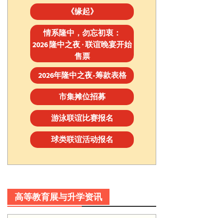
《缘起》
情系隆中，勿忘初衷：
2026 隆中之夜 · 联谊晚宴开始
售票
2026年隆中之夜-筹款表格
市集摊位招募
游泳联谊比赛报名
球类联谊活动报名
高等教育展与升学资讯