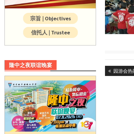
宗旨 | Objectives
信托人 | Trustee
Post
隆中之夜联谊晚宴
Previous
园游会热
navigatio
post: