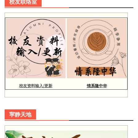
校友联络室
校友资料输入/更新
情系隆中华
寜静天地