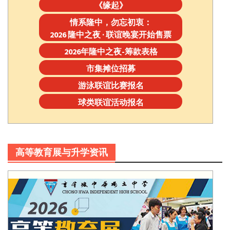
《缘起》
情系隆中，勿忘初衷：
2026 隆中之夜 · 联谊晚宴开始售票
2026年隆中之夜-筹款表格
市集摊位招募
游泳联谊比赛报名
球类联谊活动报名
高等教育展与升学资讯