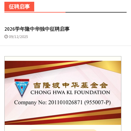
征聘启事
2026学年隆中华独中征聘启事
09/12/2025