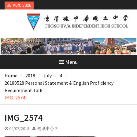
Skip
06 Aug, 2026
to
content
Menu
Home
2018
July
4
20180528 Personal Statement & English Proficiency
Requirement Talk
IMG_2574
IMG_2574
04/07/2018
资讯中心 2