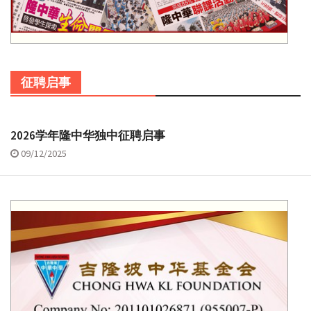
征聘启事
2026学年隆中华独中征聘启事
09/12/2025