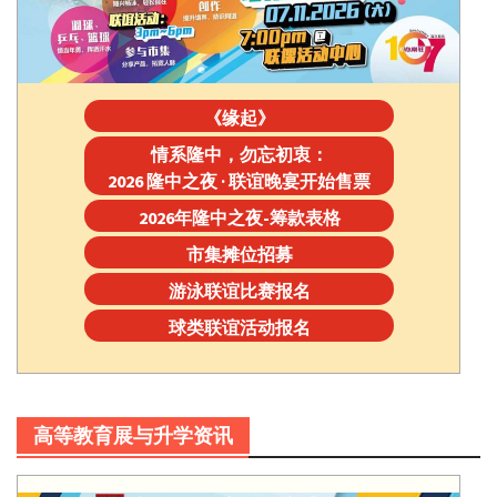
《缘起》
情系隆中，勿忘初衷：
2026 隆中之夜 · 联谊晚宴开始售票
2026年隆中之夜-筹款表格
市集摊位招募
游泳联谊比赛报名
球类联谊活动报名
高等教育展与升学资讯