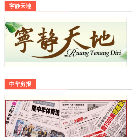
寜静天地
中华剪报