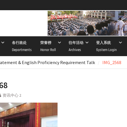
各行政处
荣誉榜
往年活动
登入系统
Departments
Honor Roll
Archives
System Login
atement & English Proficiency Requirement Talk
IMG_2568
68
资讯中心 2