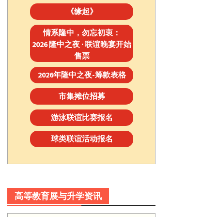
《缘起》
情系隆中，勿忘初衷：
2026 隆中之夜 · 联谊晚宴开始
售票
2026年隆中之夜-筹款表格
市集摊位招募
游泳联谊比赛报名
球类联谊活动报名
高等教育展与升学资讯