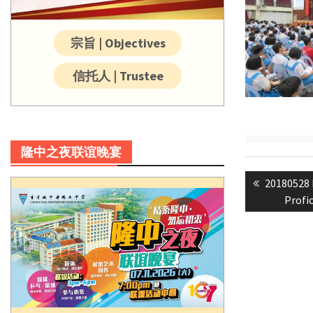
宗旨 | Objectives
信托人 | Trustee
隆中之夜联谊晚宴
Post
Previous
20180528 
navigatio
post:
Profi