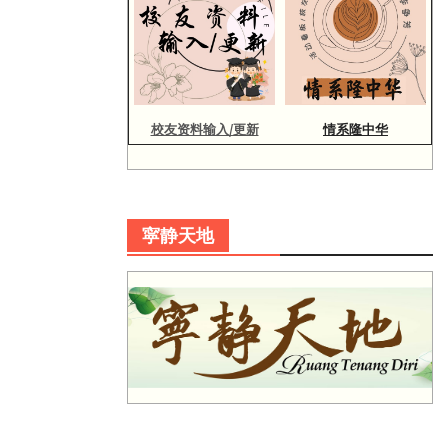
校友资料输入/更新
情系隆中华
寜静天地