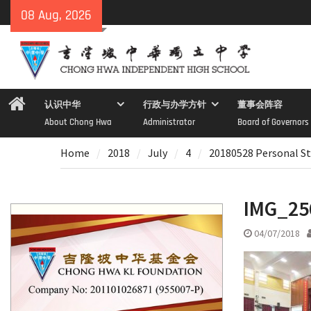
Skip
08 Aug, 2026
to
content
Home
认识中华
行政与办学方针
董事会阵容
About Chong Hwa
Administrator
Board of Governors
Home
2018
July
4
20180528 Personal St
IMG_25
04/07/2018