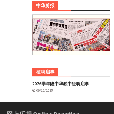
中华剪报
征聘启事
2026学年隆中华独中征聘启事
09/12/2025