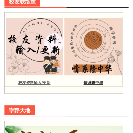
校友联络室
校友资料输入/更新
情系隆中华
寜静天地