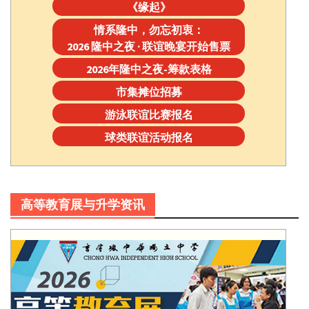
《缘起》
情系隆中，勿忘初衷：
2026 隆中之夜 · 联谊晚宴开始售票
2026年隆中之夜-筹款表格
市集摊位招募
游泳联谊比赛报名
球类联谊活动报名
高等教育展与升学资讯