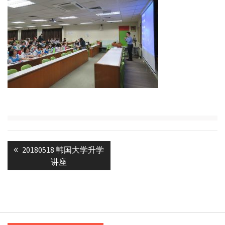
Post
Previous
20180518 韩国大学升学
navigation
post:
讲座