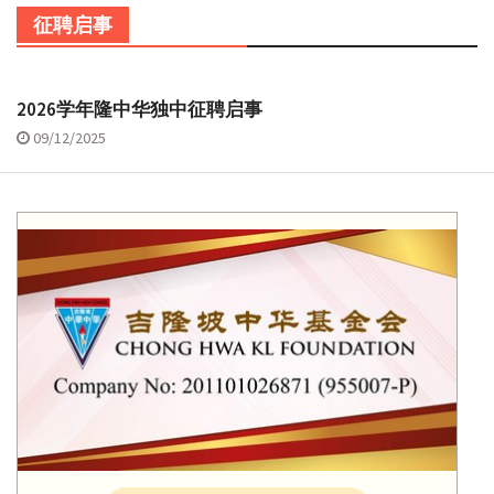
征聘启事
2026学年隆中华独中征聘启事
09/12/2025