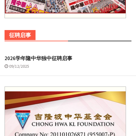
征聘启事
2026学年隆中华独中征聘启事
09/12/2025