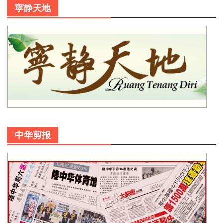
寜静天地
中华剪报