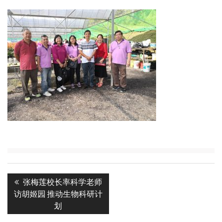
Post
Previous
张梅莲校长率科学老师
navigation
post:
访胡姬园 推动生物科研计
划