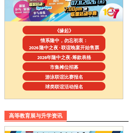
《缘起》
情系隆中，勿忘初衷：
2026 隆中之夜 · 联谊晚宴开始售票
2026年隆中之夜-筹款表格
市集摊位招募
游泳联谊比赛报名
球类联谊活动报名
高等教育展与升学资讯