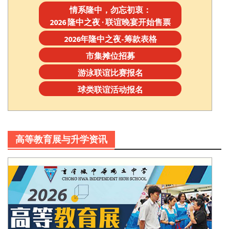
情系隆中，勿忘初衷：
2026 隆中之夜 · 联谊晚宴开始售票
2026年隆中之夜-筹款表格
市集摊位招募
游泳联谊比赛报名
球类联谊活动报名
高等教育展与升学资讯