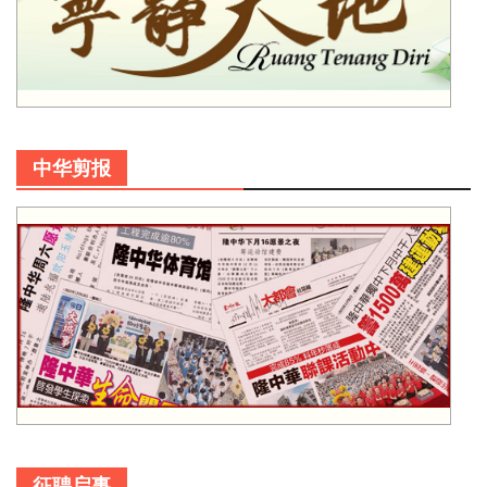
中华剪报
征聘启事