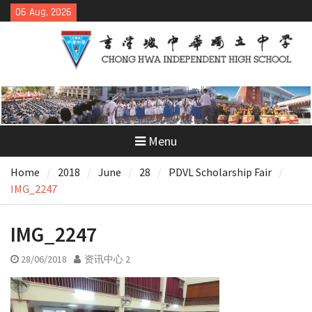
Skip
06 Aug, 2026
to
content
Menu
Home
2018
June
28
PDVL Scholarship Fair
IMG_2247
IMG_2247
28/06/2018
资讯中心 2