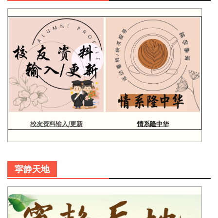
校友资料输入/更新
情系隆中华
寜静天地