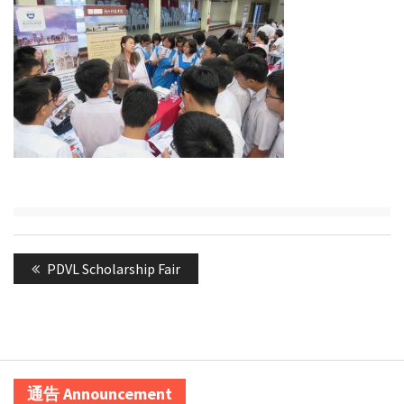
Post
Previous
PDVL Scholarship Fair
navigation
post:
通告 Announcement