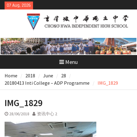
Skip
07 Aug, 2026
to
content
Menu
Home
2018
June
28
20180413 Inti College – ADP Programme
IMG_1829
IMG_1829
28/06/2018
资讯中心 2