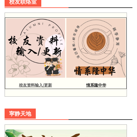
校友联络室
校友资料输入/更新
情系隆中华
寜静天地