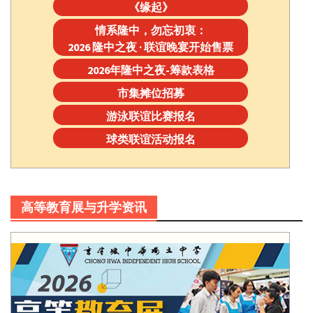
《缘起》
情系隆中，勿忘初衷：
2026 隆中之夜 · 联谊晚宴开始售票
2026年隆中之夜-筹款表格
市集摊位招募
游泳联谊比赛报名
球类联谊活动报名
高等教育展与升学资讯