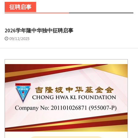
征聘启事
2026学年隆中华独中征聘启事
09/12/2025