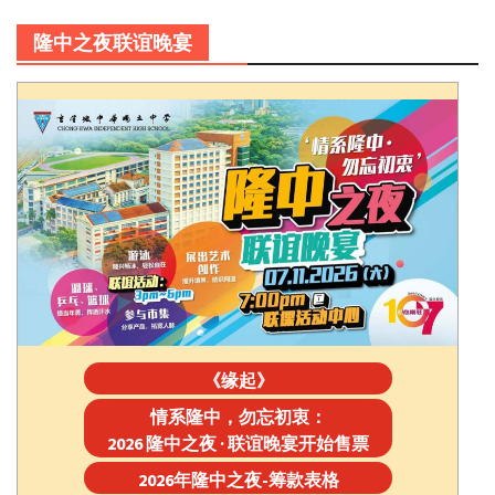
隆中之夜联谊晚宴
《缘起》
情系隆中，勿忘初衷：
2026 隆中之夜 · 联谊晚宴开始售票
2026年隆中之夜-筹款表格