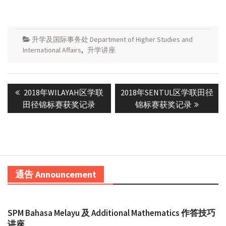
升学及国际事务处 Department of Higher Studies and
International Affairs
,
升学讲座
Post
Previous
Next
2018年WILAYAH区学联
2018年SENTUL区学联田径
navigation
post:
post:
田径锦标赛获奖记录
锦标赛获奖记录
通告 Announcement
SPM Bahasa Melayu 及 Additional Mathematics 作答技巧
讲座