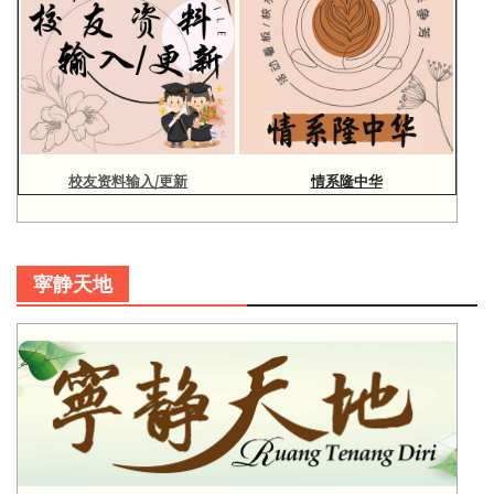
校友资料输入/更新
情系隆中华
寜静天地