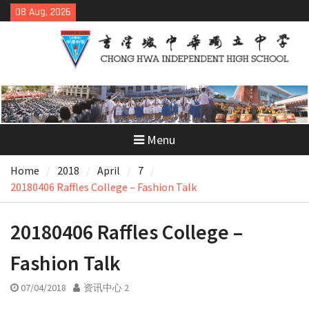
Skip
08 Aug, 2026
to
content
Menu
Home
2018
April
7
20180406 Raffles College – Fashion Talk
20180406 Raffles College –
Fashion Talk
07/04/2018
资讯中心 2