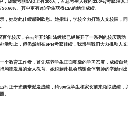
中，成绩考获
9A
以上有
200
人，占总考生人数的
22.0%;
考获
5A
以
占
56.66%
。其中更有
8
位学生获得
12A
的绝佳成绩。
示，她对此佳绩感到欣慰。她指出，学校全力打造人文校园，同
。
祝百年校庆，在去年开始陆陆续续已经展开了一系列的校庆活动
办活动上，但仍然能在
SPM
考获佳绩，我想与我们大力推动人文
一个教育工作者，首先培养学生正面积极的学习态度，成绩自然
持均衡发展的全人教育。她也藉此机会感谢全体老师的辛勤付出
12
时正于光前堂派发成绩，约
900
位学生和家长前来领取成绩，
照。