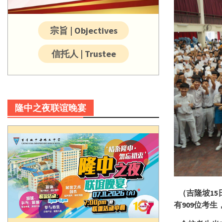
宗旨 | Objectives
信托人 | Trustee
隆中之夜联谊晚宴
（吉隆坡
15
有
909
位考生