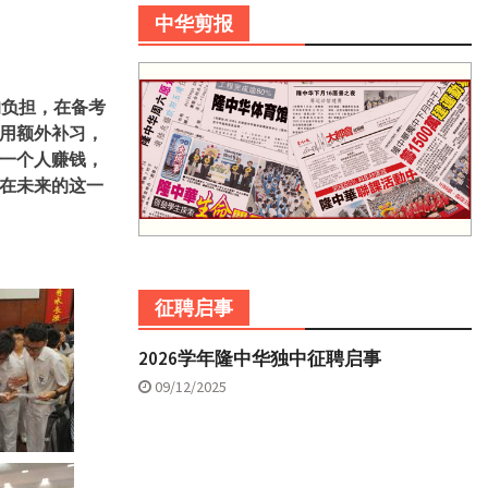
中华剪报
的负担，在备考
用额外补习，
一个人赚钱，
在未来的这一
征聘启事
2026学年隆中华独中征聘启事
09/12/2025