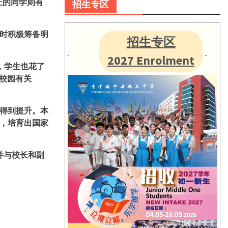
上的同学则有
招生专区
时积极筹备明
招生专区
2027 Enrolment
，学生也花了
校园有关
得到提升。本
，培育出国家
并与校长和副