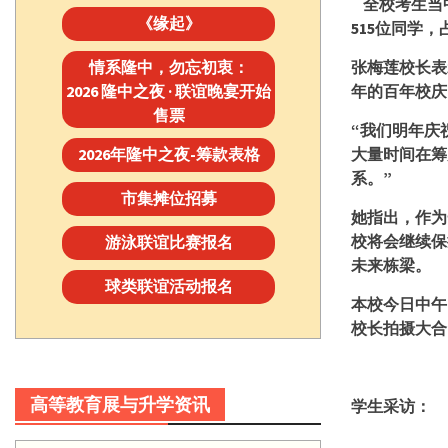
全校考生当
《缘起》
515
位同学，
情系隆中，勿忘初衷：
张梅莲校长表
2026 隆中之夜 · 联谊晚宴开始
年的百年校庆
售票
“我们明年庆
2026年隆中之夜-筹款表格
大量时间在筹
系。”
市集摊位招募
她指出，作为
校将会继续保
游泳联谊比赛报名
未来栋梁。
球类联谊活动报名
本校今日中午
校长拍摄大合
高等教育展与升学资讯
学生采访：