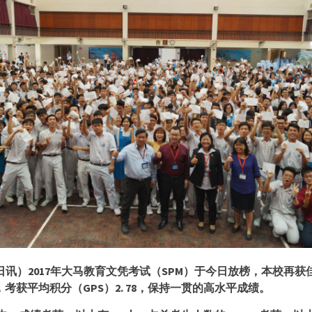
日讯）
2017
年大马教育文凭考试（
SPM
）于今日放榜，本校再获
，考获平均积分（
GPS
）
2. 78
，保持一贯的高水平成绩。