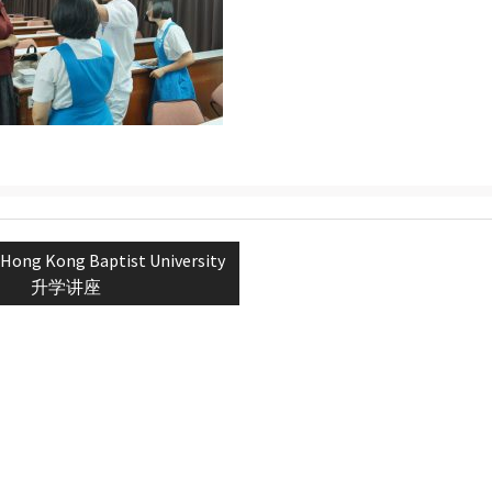
Hong Kong Baptist University
n
升学讲座