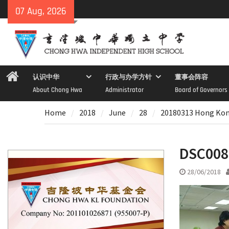
Skip
07 Aug, 2026
to
content
Home
认识中华
行政与办学方针
董事会阵容
About Chong Hwa
Administrator
Board of Governors
Home
2018
June
28
20180313 Hong Ko
DSC008
28/06/2018