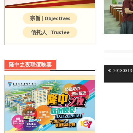
宗旨 | Objectives
信托人 | Trustee
Post
隆中之夜联谊晚宴
Previous
20180313 
navigatio
post: