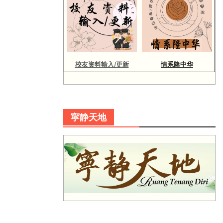
校友资料输入/更新
情系隆中华
寜静天地