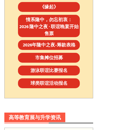
《缘起》
情系隆中，勿忘初衷：
2026 隆中之夜 · 联谊晚宴开始
售票
2026年隆中之夜-筹款表格
市集摊位招募
游泳联谊比赛报名
球类联谊活动报名
高等教育展与升学资讯