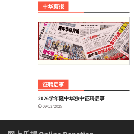
中华剪报
征聘启事
2026学年隆中华独中征聘启事
09/12/2025