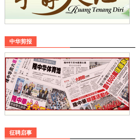
中华剪报
征聘启事