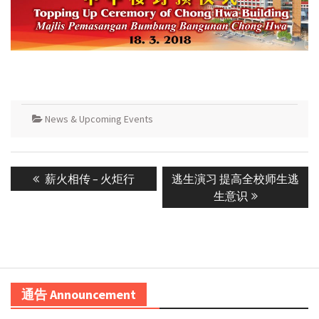
News & Upcoming Events
Post
Previous
Next
薪火相传 – 火炬行
逃生演习 提高全校师生逃
navigation
post:
post:
生意识
通告 Announcement