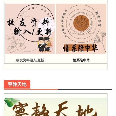
校友资料输入/更新
情系隆中华
寜静天地