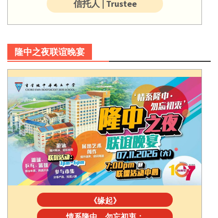
信托人 | Trustee
隆中之夜联谊晚宴
《缘起》
情系隆中，勿忘初衷：