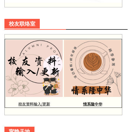
校友联络室
校友资料输入/更新
情系隆中华
寜静天地