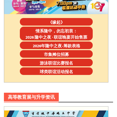
《缘起》
情系隆中，勿忘初衷：
2026 隆中之夜 · 联谊晚宴开始售票
2026年隆中之夜-筹款表格
市集摊位招募
游泳联谊比赛报名
球类联谊活动报名
高等教育展与升学资讯