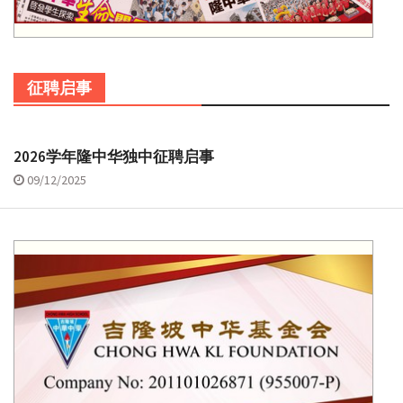
征聘启事
2026学年隆中华独中征聘启事
09/12/2025