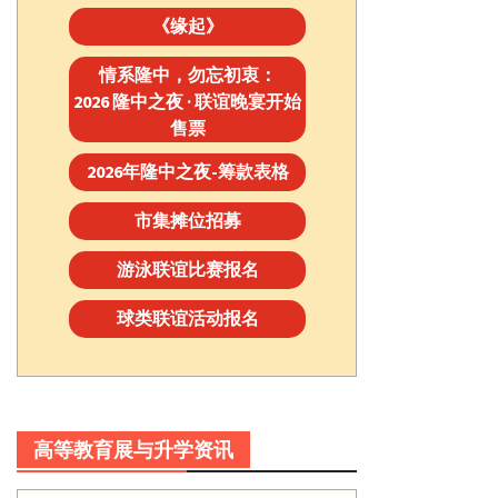
《缘起》
情系隆中，勿忘初衷：
2026 隆中之夜 · 联谊晚宴开始
售票
2026年隆中之夜-筹款表格
市集摊位招募
游泳联谊比赛报名
球类联谊活动报名
高等教育展与升学资讯