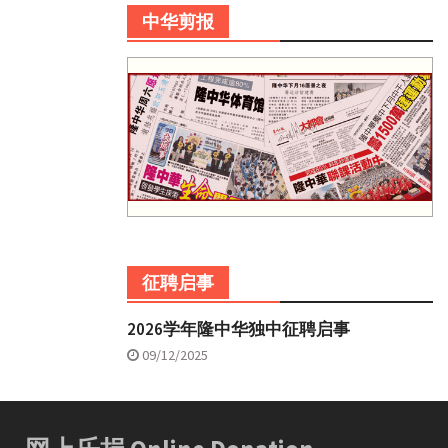
中华剪报
征聘启事
2026学年隆中华独中征聘启事
09/12/2025