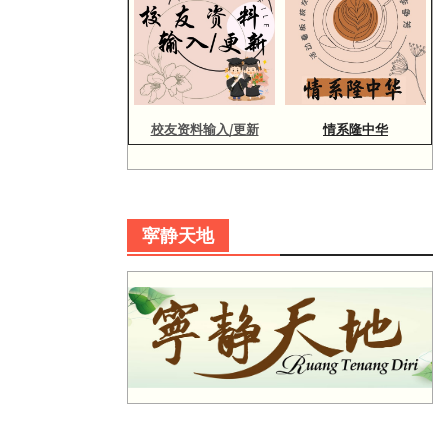
校友资料输入/更新
情系隆中华
寜静天地