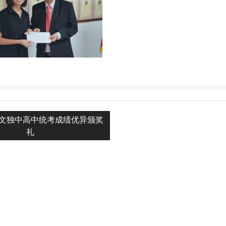
年华文独中高中统考成绩优异颁奖
n
礼