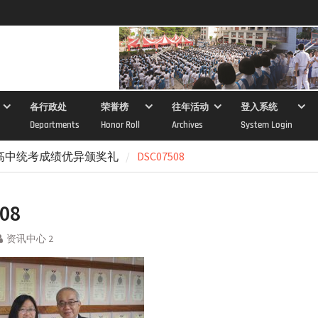
各行政处
荣誉榜
往年活动
登入系统
Departments
Honor Roll
Archives
System Login
中高中统考成绩优异颁奖礼
DSC07508
08
资讯中心 2