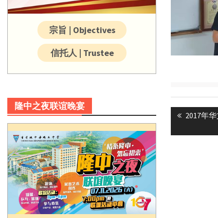
宗旨 | Objectives
信托人 | Trustee
Post
隆中之夜联谊晚宴
Previous
2017
navigatio
post: